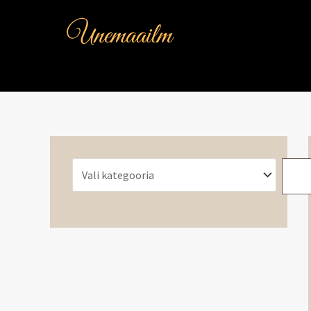
Skip
V
to
a
content
l
i
k
a
t
e
g
o
o
r
i
a