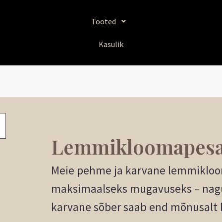
Sorditud
uusimate
järgi
Tooted
Kasulik
Lemmikloomapes
Meie
pehme ja karvane lemmiklo
maksimaalseks mugavuseks – nagu 
karvane sõber saab end mõnusalt 