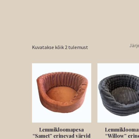
Kuvatakse kõik 2 tulemust
Lemmikloomapesa
Lemmiklooma
“Samet” erinevad värvid
“Willow” erin