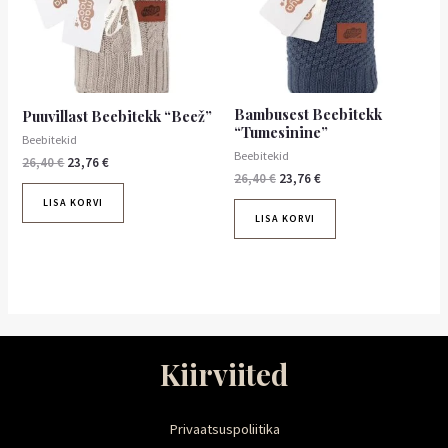
Bambusest Beebitekk
Puuvillast Beebitekk “Beež”
“Tumesinine”
Beebitekid
Beebitekid
26,40
€
23,76
€
26,40
€
23,76
€
LISA KORVI
LISA KORVI
Kiirviited
Privaatsuspoliitika