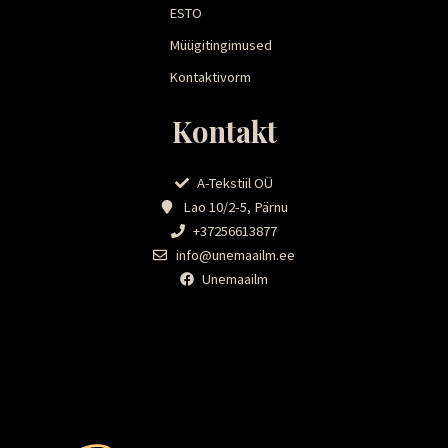
ESTO
Müügitingimused
Kontaktivorm
Kontakt
A-Tekstiil OÜ
Lao 10/2-5, Pärnu
+37256613877
info@unemaailm.ee
Unemaailm