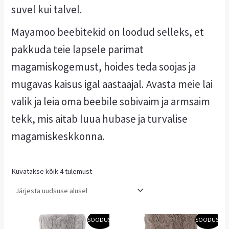
suvel kui talvel.
Mayamoo beebitekid on loodud selleks, et
pakkuda teie lapsele parimat
magamiskogemust, hoides teda soojas ja
mugavas kaisus igal aastaajal. Avasta meie lai
valik ja leia oma beebile sobivaim ja armsaim
tekk, mis aitab luua hubase ja turvalise
magamiskeskkonna.
Kuvatakse kõik 4 tulemust
Algne
Praegune
Algne
Praegune
SOODUS!
SOODUS!
hind
hind
hind
hind