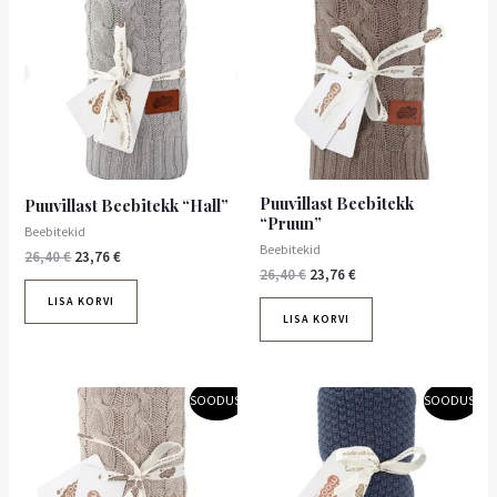
oli:
on:
oli:
on:
26,40 €.
23,76 €.
26,40 €.
23,76 €.
Puuvillast Beebitekk
Puuvillast Beebitekk “Hall”
“Pruun”
Beebitekid
Beebitekid
26,40
€
23,76
€
26,40
€
23,76
€
LISA KORVI
LISA KORVI
Algne
Praegune
Algne
Praegune
SOODUS!
SOODUS!
hind
hind
hind
hind
oli:
on:
oli:
on:
26,40 €.
23,76 €.
26,40 €.
23,76 €.