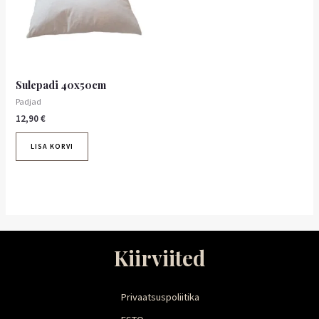
Sulepadi 40x50cm
Padjad
12,90
€
LISA KORVI
Kiirviited
Privaatsuspoliitika