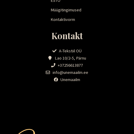
ESTO
Müügitingimused
Kontaktivorm
Kontakt
A-Tekstiil OÜ
Lao 10/2-5, Pärnu
+37256613877
info@unemaailm.ee
Unemaailm