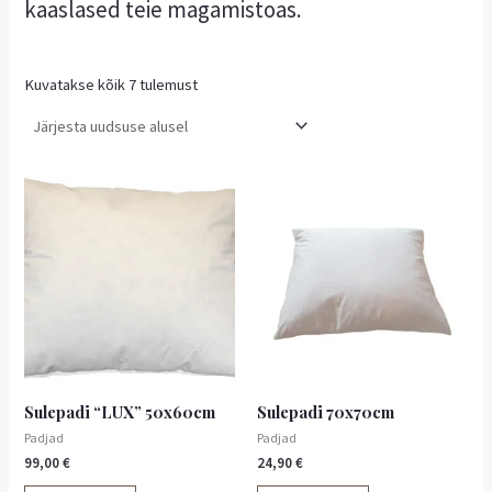
kaaslased teie magamistoas.
Kuvatakse kõik 7 tulemust
Sulepadi “LUX” 50x60cm
Sulepadi 70x70cm
Padjad
Padjad
99,00
€
24,90
€