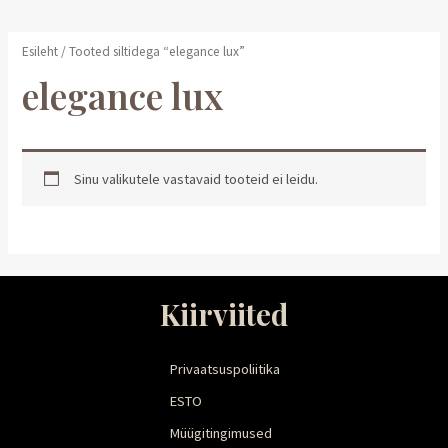
Esileht
/ Tooted siltidega “elegance lux”
elegance lux
Sinu valikutele vastavaid tooteid ei leidu.
Kiirviited
Privaatsuspoliitika
ESTO
Müügitingimused