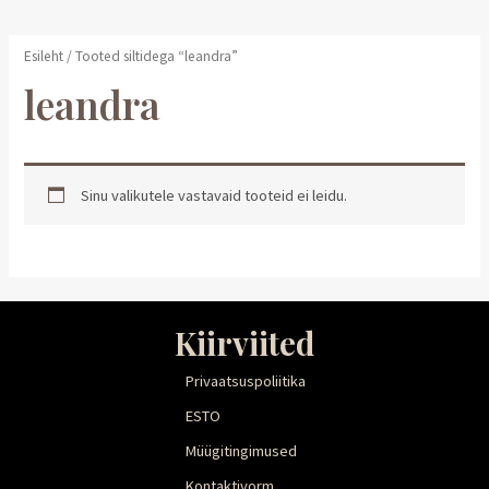
Esileht
/ Tooted siltidega “leandra”
leandra
Sinu valikutele vastavaid tooteid ei leidu.
Kiirviited
Privaatsuspoliitika
ESTO
Müügitingimused
Kontaktivorm