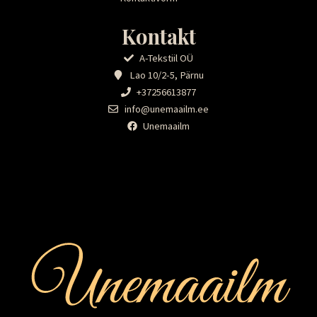
Kontakt
A-Tekstiil OÜ
Lao 10/2-5, Pärnu
+37256613877
info@unemaailm.ee
Unemaailm