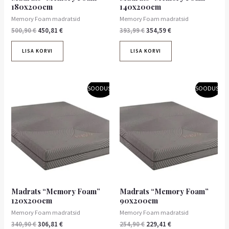
180x200cm
140x200cm
Memory Foam madratsid
Memory Foam madratsid
500,90
€
450,81
€
393,99
€
354,59
€
LISA KORVI
LISA KORVI
Algne
Praegune
Algne
Praegune
SOODUS!
SOODUS!
hind
hind
hind
hind
oli:
on:
oli:
on:
340,90 €.
306,81 €.
254,90 €.
229,41 €.
Madrats “Memory Foam”
Madrats “Memory Foam”
120x200cm
90x200cm
Memory Foam madratsid
Memory Foam madratsid
340,90
€
306,81
€
254,90
€
229,41
€