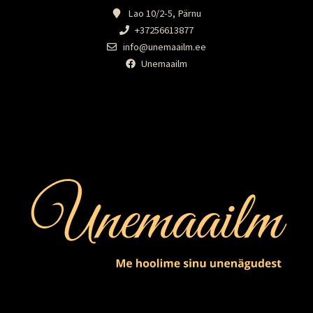
Lao 10/2-5, Pärnu
+37256613877
info@unemaailm.ee
Unemaailm