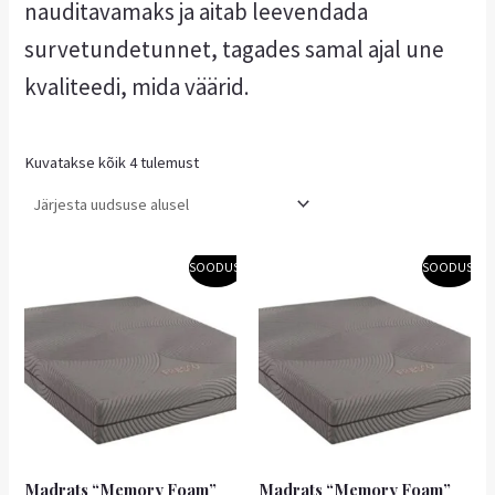
nauditavamaks ja aitab leevendada
survetundetunnet, tagades samal ajal une
kvaliteedi, mida väärid.
Kuvatakse kõik 4 tulemust
Algne
Praegune
Algne
Praegune
SOODUS!
SOODUS!
hind
hind
hind
hind
oli:
on:
oli:
on:
500,90 €.
450,81 €.
393,99 €.
354,59 €.
Madrats “Memory Foam”
Madrats “Memory Foam”