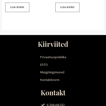
LISA KORVI
LISA KORVI
Kiirviited
Privaatsuspoliitika
ESTO
Müügitingimused
Kontaktivorm
Kontakt
A-Tekstiil OÜ