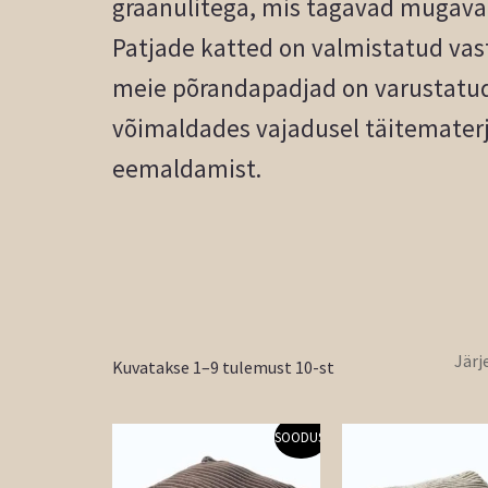
graanulitega, mis tagavad mugava 
Patjade katted on valmistatud vas
meie põrandapadjad on varustatud 
võimaldades vajadusel täitematerja
eemaldamist.
Kuvatakse 1–9 tulemust 10-st
Algne
Praegune
Algne
SOODUS!
hind
hind
hind
oli:
on:
oli: