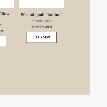
illow”
Põrandapadi “Kuldne”
Põrandapadjad
ad
49,90
€
44,91
€
8
€
LISA KORVI