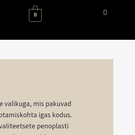
0
 valikuga, mis pakuvad
ebotamiskohta igas kodus.
aliteetsete penoplasti