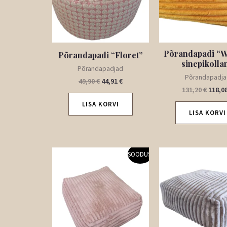
Põrandapadi “W
Põrandapadi “Floret”
sinepikolla
Põrandapadjad
Põrandapadj
49,90
€
44,91
€
131,20
€
118,0
LISA KORVI
LISA KORVI
Algne
Praegune
Algne
SOODUS!
hind
hind
hind
oli:
on:
oli:
131,20 €.
118,08 €.
131,20