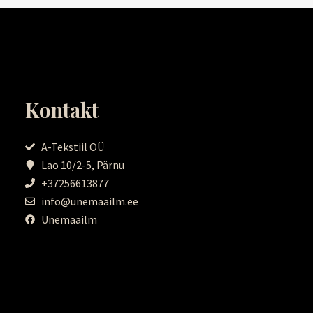
Kontakt
A-Tekstiil OÜ
Lao 10/2-5, Pärnu
+37256613877
info@unemaailm.ee
Unemaailm