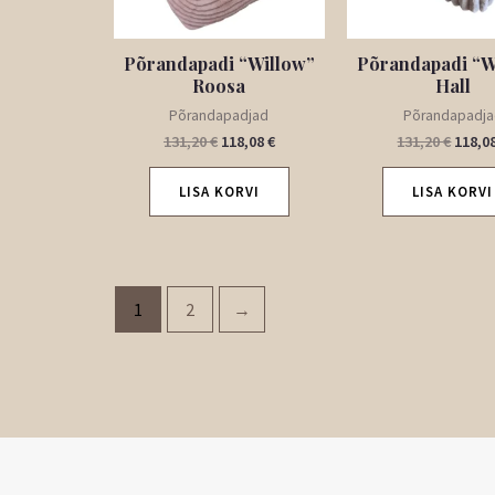
Põrandapadi “Willow”
Põrandapadi “W
Roosa
Hall
Põrandapadjad
Põrandapadj
131,20
€
118,08
€
131,20
€
118,0
LISA KORVI
LISA KORVI
1
2
→