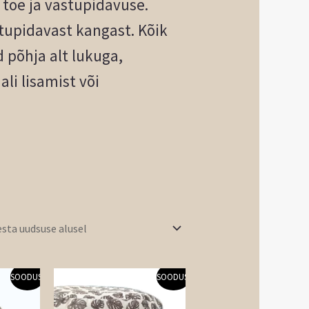
toe ja vastupidavuse.
tupidavast kangast. Kõik
põhja alt lukuga,
li lisamist või
Praegune
Algne
Praegune
SOODUS!
SOODUS!
hind
hind
hind
on:
oli:
on: