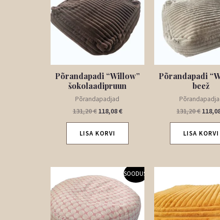
131,20 €.
118,08 €.
131,20
Põrandapadi “Willow”
Põrandapadi “W
šokolaadipruun
beež
Põrandapadjad
Põrandapadj
131,20
€
118,08
€
131,20
€
118,0
LISA KORVI
LISA KORVI
Algne
Praegune
Algne
SOODUS!
hind
hind
hind
oli:
on:
oli:
49,90 €.
44,91 €.
131,20