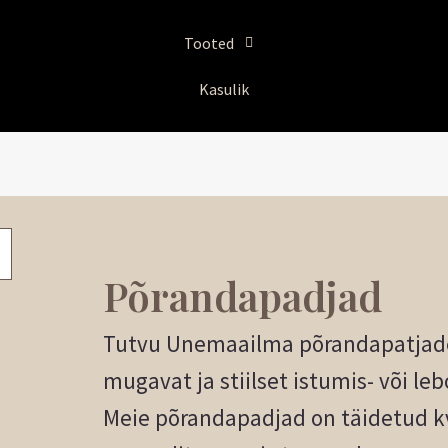
Sorditud
uusimate
järgi
Tooted
Kasulik
Põrandapadjad
Tutvu Unemaailma põrandapatjade
mugavat ja stiilset istumis- või l
Meie põrandapadjad on täidetud kv