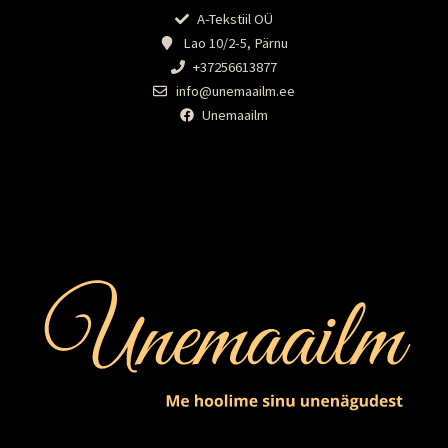
A-Tekstiil OÜ
Lao 10/2-5, Pärnu
+37256613877
info@unemaailm.ee
Unemaailm