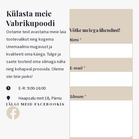
Külasta meie
Vabrikupoodi
Võtke meiega ühendust!
Ootame teid avastama meie laia
tootevalikut ning kogema
Nimi
*
Unemaailma mugavust ja
kvaliteeti oma käega. Tulge ja
saate tooteid oma silmaga näha
E-mail
*
ning kohapeal proovida. Oleme
siin teie jaoks!
E-R: 9:00-16:00
Sõnum
*
Haapsalu mnt 18, Pärnu
JÄLGI MEID FACEBOOKIS
F
a