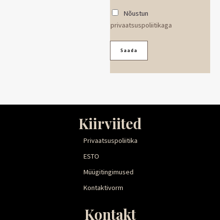
c
Nõustun
e
privaatsuspoliitikaga
b
Saada
o
o
k
Kiirviited
Privaatsuspoliitika
ESTO
Müügitingimused
Kontaktivorm
Kontakt