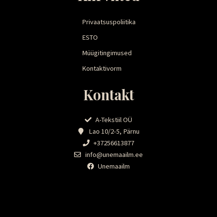
Privaatsuspoliitika
ESTO
Müügitingimused
Kontaktivorm
Kontakt
A-Tekstiil OÜ
Lao 10/2-5, Pärnu
+37256613877
info@unemaailm.ee
Unemaailm