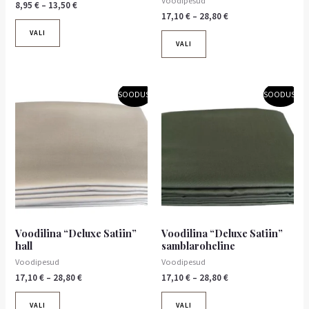
Voodipesud
8,95
€
–
13,50
€
17,10
€
–
28,80
€
VALI
VALI
Hinnavahemik:
Hinnavahemik:
Sellel
Sellel
SOODUS!
SOODUS!
17,10 €
17,10 €
tootel
tootel
kuni
kuni
on
28,80 €
on
28,80 €
mitu
mitu
varianti.
varianti.
Valikuid
Valikuid
saab
saab
teha
teha
tootelehel.
tootelehel.
Voodilina “Deluxe Satiin”
Voodilina “Deluxe Satiin”
hall
samblaroheline
Voodipesud
Voodipesud
17,10
€
–
28,80
€
17,10
€
–
28,80
€
VALI
VALI