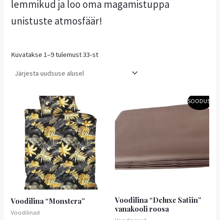
lemmikud ja loo oma magamistuppa
unistuste atmosfäär!
Kuvatakse 1–9 tulemust 33-st
Hinnavahemik:
Hinnavahemik:
Sellel
Sellel
SOODUS!
8,95 €
17,10 €
tootel
tootel
kuni
kuni
on
13,50 €
on
28,80 €
mitu
mitu
varianti.
varianti.
Valikuid
Valikuid
saab
saab
teha
teha
tootelehel.
tootelehel.
Voodilina “Deluxe Satiin”
Voodilina “Monstera”
vanakooli roosa
Voodilinad