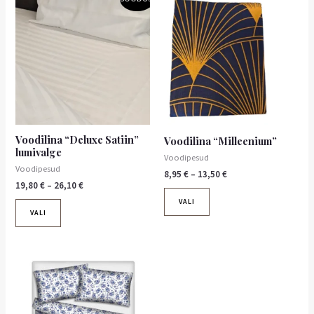
19,80 €
8,95 €
tootel
tootel
kuni
kuni
on
26,10 €
on
13,50 €
mitu
mitu
varianti.
varianti.
Valikuid
Valikuid
saab
saab
teha
teha
tootelehel.
tootelehel.
Voodilina “Deluxe Satiin”
Voodilina “Milleenium”
lumivalge
Voodipesud
Voodipesud
8,95
€
–
13,50
€
19,80
€
–
26,10
€
VALI
VALI
Sellel
tootel
on