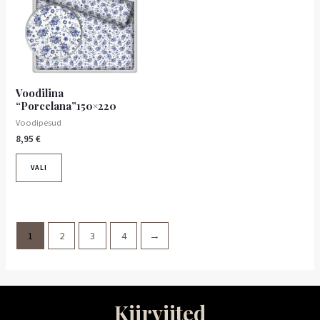
mitu
varianti.
Valikuid
saab
teha
tootelehel.
Voodilina
“Porcelana”150×220
Voodipesud
8,95
€
VALI
1
2
3
4
→
Kiirviited