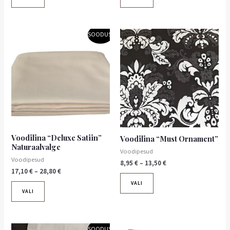
Hinnavahemik:
Hinnavahemik:
Sellel
Sellel
SOODUS!
17,10 €
8,95 €
tootel
tootel
kuni
kuni
on
28,80 €
on
13,50 €
mitu
mitu
varianti.
varianti.
Valikuid
Valikuid
saab
saab
teha
teha
tootelehel.
tootelehel.
Voodilina “Deluxe Satiin”
Voodilina “Must Ornament”
Naturaalvalge
Voodipesud
Voodipesud
8,95
€
–
13,50
€
17,10
€
–
28,80
€
VALI
VALI
Hinnavahemik:
Hinnavahemik:
Sellel
Sellel
SOODUS!