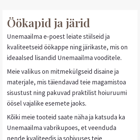
Öökapid ja järid
Unemaailma e-poest leiate stiilseid ja
kvaliteetseid öökappe ning järikaste, mis on
ideaalsed lisandid Unemaailma vooditele.
Meie valikus on mitmekülgseid disaine ja
materjale, mis täiendavad teie magamistoa
sisustust ning pakuvad praktilist hoiuruumi
öösel vajalike esemete jaoks.
Kõiki meie tooteid saate näha ja katsuda ka
Unemaailma vabrikupoes, et veenduda
nende kvaliteedis ja sobivuses teie