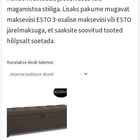
magamistoa stiiliga. Lisaks pakume mugavat
makseviisi ESTO 3-osalise makseviisi või ESTO
järelmaksuga, et saaksite soovitud tooted
hõlpsalt soetada.
Kuvatakse üksik tulemus
Algne
Praegune
SOODUS!
hind
hind
oli:
on:
171,90 €.
120,33 €.