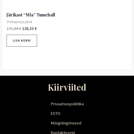
Järikast “Mia” Tumehall
Öökapid ja järid
171,90
€
120,33
€
LISA KORVI
Kiirviited
Privaatsuspoliitika
ESTO
Müügitingimused
Kontaktivorm