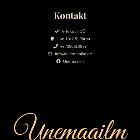
Kontakt
A-Tekstiil OÜ
Lao 10/2-5, Pärnu
+37256613877
info@unemaailm.ee
Unemaailm