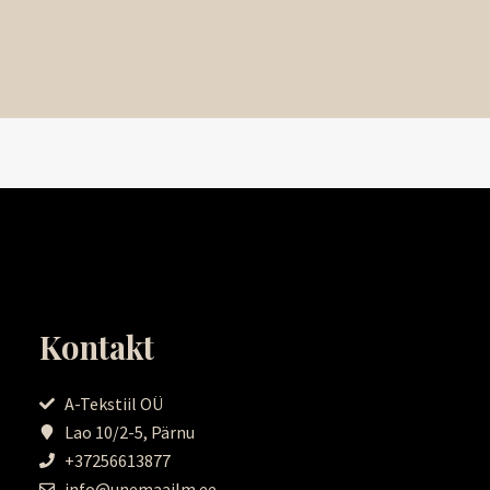
Kontakt
A-Tekstiil OÜ
Lao 10/2-5, Pärnu
+37256613877
info@unemaailm.ee