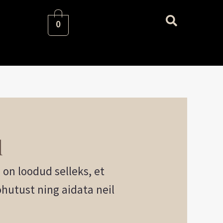
0
d
on loodud selleks, et
hutust ning aidata neil