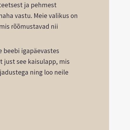
iteetsest ja pehmest
 naha vastu. Meie valikus on
 mis rõõmustavad nii
e beebi igapäevastes
t just see kaisulapp, mis
jadustega ning loo neile