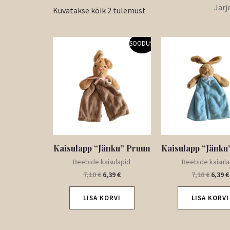
Kuvatakse kõik 2 tulemust
Algne
Praegune
Algne
SOODUS!
hind
hind
hind
oli:
on:
oli:
7,10 €.
6,39 €.
7,10 €
Kaisulapp “Jänku” Pruun
Kaisulapp “Jänku
Beebide kaisulapid
Beebide kaisula
7,10
€
6,39
€
7,10
€
6,39
€
LISA KORVI
LISA KORVI