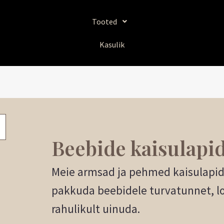
Sorditud
uusimate
järgi
Tooted
Kasulik
Beebide kaisulapi
Meie armsad ja pehmed kaisulapid 
pakkuda beebidele turvatunnet, lo
rahulikult uinuda.