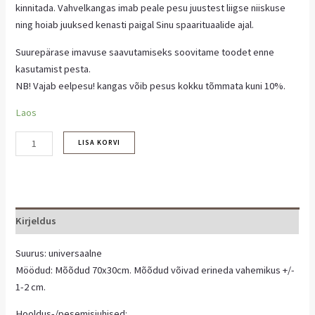
kinnitada. Vahvelkangas imab peale pesu juustest liigse niiskuse
ning hoiab juuksed kenasti paigal Sinu spaarituaalide ajal.
Suurepärase imavuse saavutamiseks soovitame toodet enne
kasutamist pesta.
NB! Vajab eelpesu! kangas võib pesus kokku tõmmata kuni 10%.
Laos
LISA KORVI
Kirjeldus
Suurus: universaalne
Möödud: Mõõdud 70x30cm. Mõõdud võivad erineda vahemikus +/-
1-2 cm.
Hooldus-/pesemisjuhised: