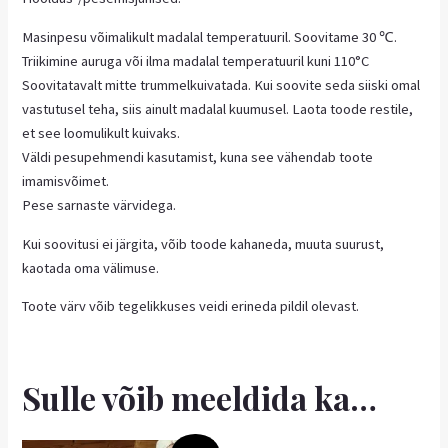
Masinpesu võimalikult madalal temperatuuril. Soovitame 30 ℃.
Triikimine auruga või ilma madalal temperatuuril kuni 110°C
Soovitatavalt mitte trummelkuivatada. Kui soovite seda siiski omal
vastutusel teha, siis ainult madalal kuumusel. Laota toode restile,
et see loomulikult kuivaks.
Väldi pesupehmendi kasutamist, kuna see vähendab toote
imamisvõimet.
Pese sarnaste värvidega.
Kui soovitusi ei järgita, võib toode kahaneda, muuta suurust,
kaotada oma välimuse.
Toote värv võib tegelikkuses veidi erineda pildil olevast.
Sulle võib meeldida ka…
Algne
Praegune