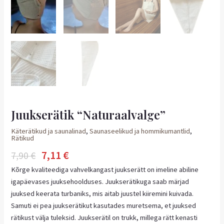
Juukserätik “Naturaalvalge”
Käterätikud ja saunalinad
,
Saunaseelikud ja hommikumantlid
,
Rätikud
7,11
€
7,90
€
Kõrge kvaliteediga vahvelkangast juukserätt on imeline abiline
igapäevases juuksehoolduses. Juukserätikuga saab märjad
juuksed keerata turbaniks, mis aitab juustel kiiremini kuivada.
Samuti ei pea juukserätikut kasutades muretsema, et juuksed
rätikust välja tuleksid. Juukserätil on trukk, millega rätt kenasti