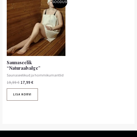
SOODUS!
hind
hind
oli:
on:
19,99 €.
17,99 €.
Saunaseelik
“Naturaalvalge”
Saunaseelikud ja hommikumantlid
19,99
€
17,99
€
LISA KORVI