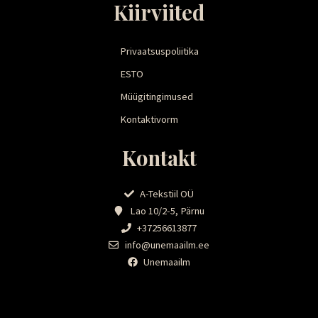
Kiirviited
Privaatsuspoliitika
ESTO
Müügitingimused
Kontaktivorm
Kontakt
A-Tekstiil OÜ
Lao 10/2-5, Pärnu
+37256613877
info@unemaailm.ee
Unemaailm