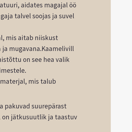
atuuri, aidates magajal öö
aja talvel soojas ja suvel
, mis aitab niiskust
a ja mugavana.Kaamelivill
istõttu on see hea valik
imestele.
 materjal, mis talub
ja pakuvad suurepärast
l on jätkusuutlik ja taastuv