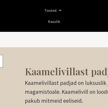
Sorditud
uusimate
järgi
Tooted
Kasulik
Kaamelivillast pad
Kaamelivillast padjad on luksuslik
magamistoale. Kaamelivill on loodu
pakub mitmeid eeliseid.