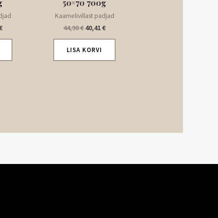
g
50×70 700g
djad
Kaamelivillast padjad
€
44,90
€
40,41
€
LISA KORVI