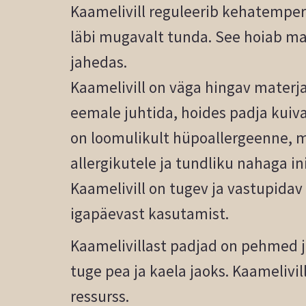
Kaamelivill reguleerib kehatemper
läbi mugavalt tunda. See hoiab mag
jahedas.
Kaamelivill on väga hingav materjal
eemale juhtida, hoides padja kuiv
on loomulikult hüpoallergeenne, m
allergikutele ja tundliku nahaga in
Kaamelivill on tugev ja vastupidav
igapäevast kasutamist.
Kaamelivillast padjad on pehmed 
tuge pea ja kaela jaoks. Kaamelivil
ressurss.