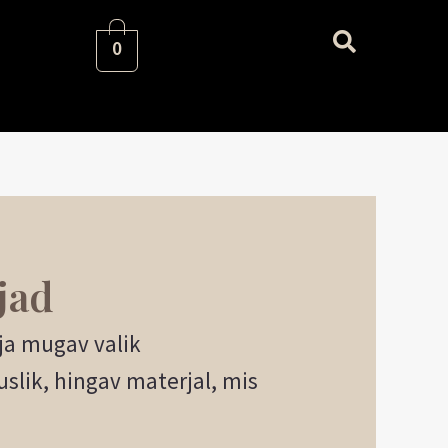
0
jad
 ja mugav valik
slik, hingav materjal, mis