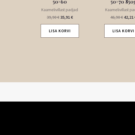
50×60
50×70 850
Kaamelivillast padjad
Kaamelivillast pa
39,90
€
35,91
€
46,90
€
42,21
LISA KORVI
LISA KORVI