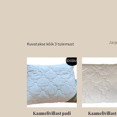
Kuvatakse kõik 3 tulemust
Algne
Praegune
Algne
SOODUS!
hind
hind
hind
oli:
on:
oli:
39,90 €.
35,91 €.
46,90 
Kaamelivillast padi
Kaamelivillast