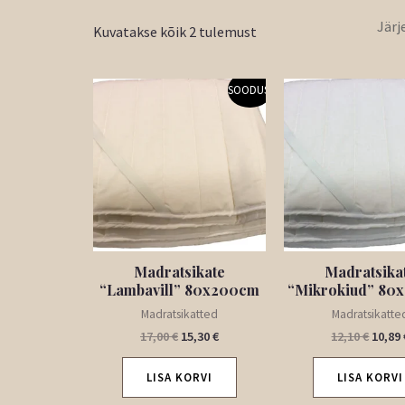
Kuvatakse kõik 2 tulemust
Algne
Praegune
Algne
SOODUS!
hind
hind
hind
oli:
on:
oli:
17,00 €.
15,30 €.
12,10 
Madratsikate
Madratsika
“Lambavill” 80x200cm
“Mikrokiud” 80
Madratsikatted
Madratsikatte
17,00
€
15,30
€
12,10
€
10,89
LISA KORVI
LISA KORVI