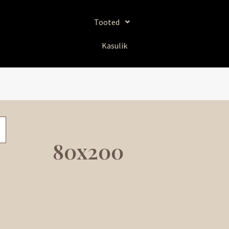
Sorditud
uusimate
järgi
Tooted
Kasulik
80x200