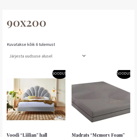
90x200
Kuvatakse kõik 6 tulemust
Algne
Praegune
Algne
Praegune
SOODUS!
SOODUS!
hind
hind
hind
hind
oli:
on:
oli:
on:
289,00 €.
202,30 €.
254,90 €.
229,41 €.
Voodi “Liilian” hall
Madrats “Memory Foam”