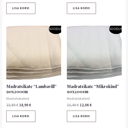
LISA KORVI
LISA KORVI
Algne
Praegune
Algne
Praegune
SOODUS!
SOODUS!
hind
hind
hind
hind
oli:
on:
oli:
on:
22,90 €.
18,90 €.
13,40 €.
12,06 €.
Madratsikate “Lambavill”
Madratsikate “Mikrokiud”
90x200cm
90x200cm
Madratsikatted
Madratsikatted
22,90
€
18,90
€
13,40
€
12,06
€
LISA KORVI
LISA KORVI