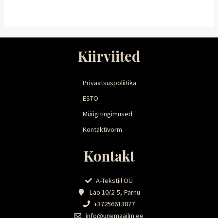
Kiirviited
Privaatsuspoliitika
ESTO
Müügitingimused
Kontaktivorm
Kontakt
A-Tekstiil OÜ
Lao 10/2-5, Pärnu
+37256613877
info@unemaailm.ee