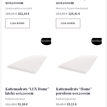
90x200cm
90x200cm
Unemaailma voodid
Memory Foam madratsid
289,00
€
202,30
€
254,90
€
229,41
€
LISA KORVI
LISA KORVI
Algne
Praegune
Algne
Praegune
SOODUS!
SOODUS!
hind
hind
hind
hind
oli:
on:
oli:
on:
131,20 €.
91,84 €.
55,90 €.
39,13 €.
Kattemadrats “LUX Home”
Kattemadrats “Home”
lateks 90x200cm
poroloon 90x200cm
Kattemadratsid
Kattemadratsid
131,20
€
91,84
€
55,90
€
39,13
€