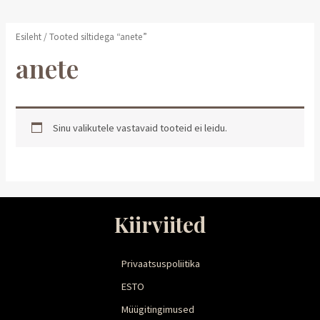
Esileht
/ Tooted siltidega “anete”
anete
Sinu valikutele vastavaid tooteid ei leidu.
Kiirviited
Privaatsuspoliitika
ESTO
Müügitingimused