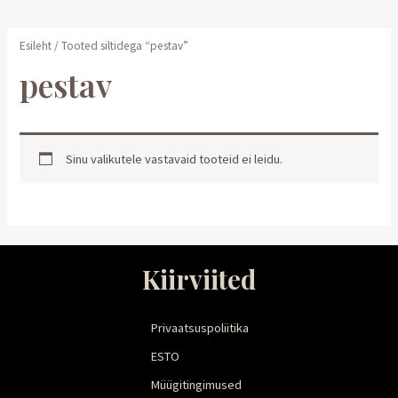
Esileht
/ Tooted siltidega “pestav”
pestav
Sinu valikutele vastavaid tooteid ei leidu.
Kiirviited
Privaatsuspoliitika
ESTO
Müügitingimused