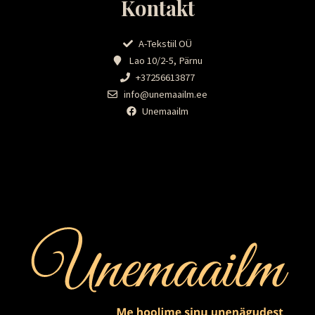
Kontakt
A-Tekstiil OÜ
Lao 10/2-5, Pärnu
+37256613877
info@unemaailm.ee
Unemaailm