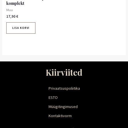
komplekt
Muu
17,90
€
LISA KORVI
Kiirviited
Privaatsuspoliitika
ESTO
Müügitingimused
Kontaktivorm