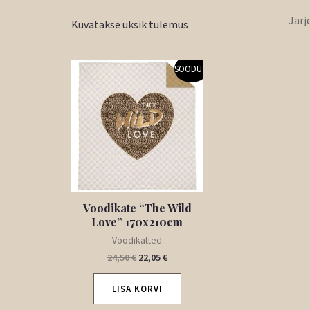
Kuvatakse üksik tulemus
Algne
Praegune
SOODUS!
hind
hind
oli:
on:
24,50 €.
22,05 €.
Voodikate “The Wild
Love” 170x210cm
Voodikatted
24,50
€
22,05
€
LISA KORVI