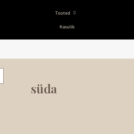
Tooted
Kasulik
süda