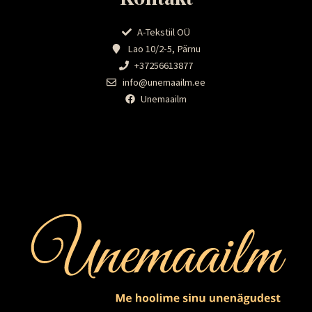
A-Tekstiil OÜ
Lao 10/2-5, Pärnu
+37256613877
info@unemaailm.ee
Unemaailm