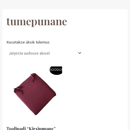
tumepunane
Kuvatakse üksik tulemus
Algne
Praegune
SOODUS!
hind
hind
oli:
on:
5,00 €.
4,50 €.
Toolipadi “Kirsipunane”