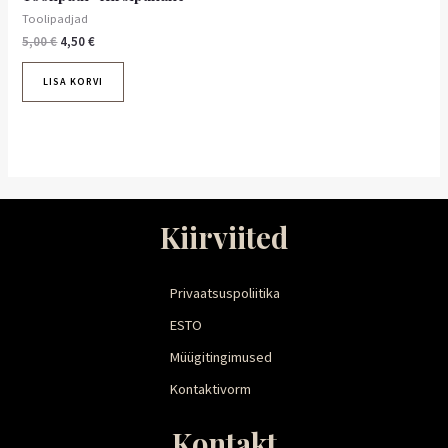
Toolipadjad
5,00
€
4,50
€
LISA KORVI
Kiirviited
Privaatsuspoliitika
ESTO
Müügitingimused
Kontaktivorm
Kontakt