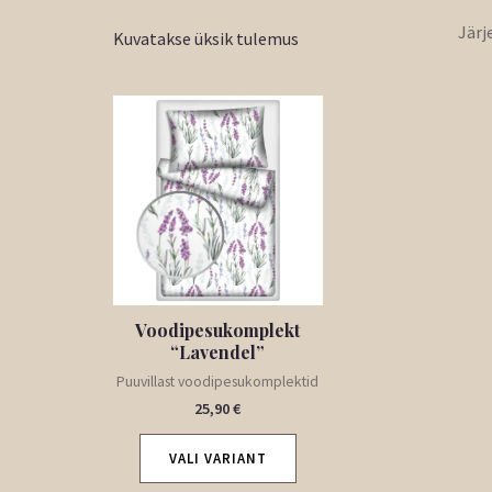
Kuvatakse üksik tulemus
Voodipesukomplekt
“Lavendel”
Puuvillast voodipesukomplektid
25,90
€
VALI VARIANT