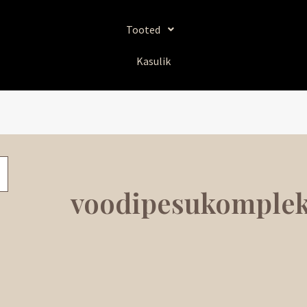
Tooted
Kasulik
voodipesukomplek