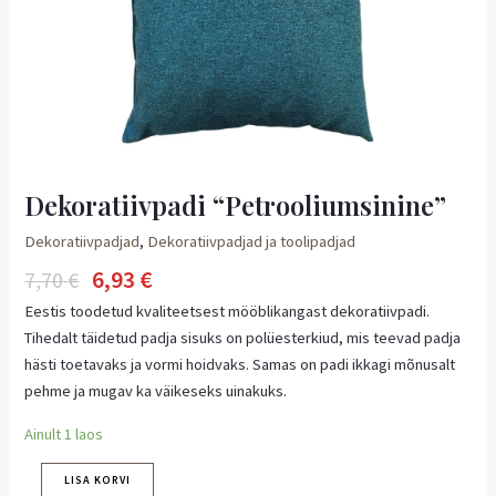
Dekoratiivpadi “Petrooliumsinine”
Dekoratiivpadjad
,
Dekoratiivpadjad ja toolipadjad
6,93
€
7,70
€
Eestis toodetud kvaliteetsest mööblikangast dekoratiivpadi.
Tihedalt täidetud padja sisuks on polüesterkiud, mis teevad padja
hästi toetavaks ja vormi hoidvaks. Samas on padi ikkagi mõnusalt
pehme ja mugav ka väikeseks uinakuks.
Ainult 1 laos
LISA KORVI