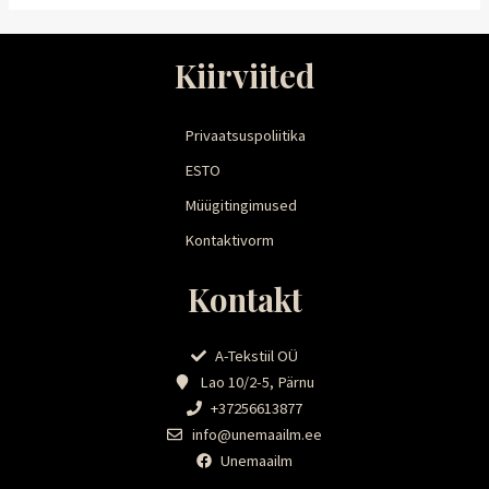
Kiirviited
Privaatsuspoliitika
ESTO
Müügitingimused
Kontaktivorm
Kontakt
A-Tekstiil OÜ
Lao 10/2-5, Pärnu
+37256613877
info@unemaailm.ee
Unemaailm