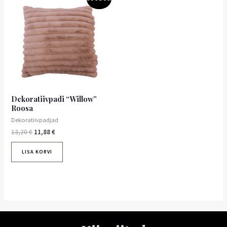
hind
hind
oli:
on:
13,20 €.
11,88 €.
Dekoratiivpadi “Willow”
Roosa
Dekoratiivpadjad
13,20
€
11,88
€
LISA KORVI