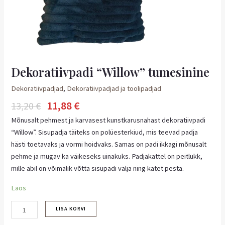
Dekoratiivpadi “Willow” tumesinine
Dekoratiivpadjad
,
Dekoratiivpadjad ja toolipadjad
11,88
€
13,20
€
Mõnusalt pehmest ja karvasest kunstkarusnahast dekoratiivpadi
“Willow”. Sisupadja täiteks on polüesterkiud, mis teevad padja
hästi toetavaks ja vormi hoidvaks. Samas on padi ikkagi mõnusalt
pehme ja mugav ka väikeseks uinakuks. Padjakattel on peitlukk,
mille abil on võimalik võtta sisupadi välja ning katet pesta.
Laos
LISA KORVI