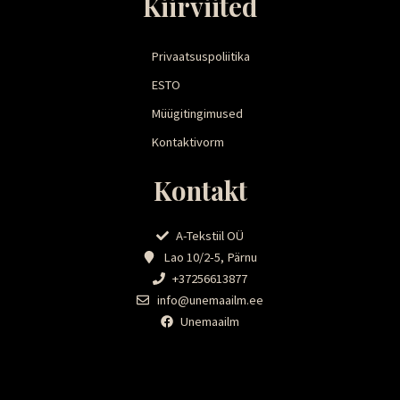
Kiirviited
Privaatsuspoliitika
ESTO
Müügitingimused
Kontaktivorm
Kontakt
A-Tekstiil OÜ
Lao 10/2-5, Pärnu
+37256613877
info@unemaailm.ee
Unemaailm