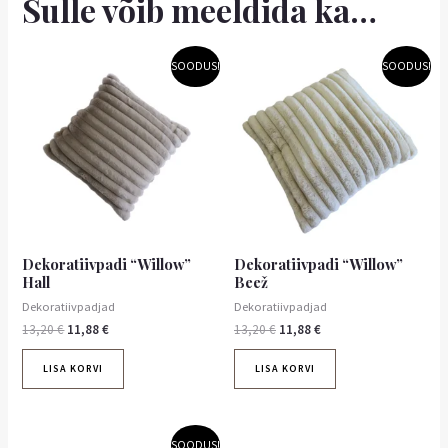
Sulle võib meeldida ka…
Algne
Praegune
Algne
Praegune
SOODUS!
SOODUS!
hind
hind
hind
hind
oli:
on:
oli:
on:
13,20 €.
11,88 €.
13,20 €.
11,88 €.
Dekoratiivpadi “Willow”
Dekoratiivpadi “Willow”
Hall
Beež
Dekoratiivpadjad
Dekoratiivpadjad
13,20
€
11,88
€
13,20
€
11,88
€
LISA KORVI
LISA KORVI
Algne
Praegune
SOODUS!