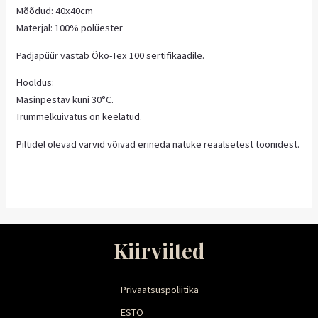
Mõõdud: 40x40cm
Materjal: 100% polüester
Padjapüür vastab Öko-Tex 100 sertifikaadile.
Hooldus:
Masinpestav kuni 30°C.
Trummelkuivatus on keelatud.
Piltidel olevad värvid võivad erineda natuke reaalsetest toonidest.
Kiirviited
Privaatsuspoliitika
ESTO