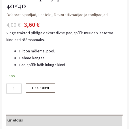
40×40
Dekoratiivpadjad
,
Lastele
,
Dekoratiivpadjad ja toolipadjad
3,60
€
4,00
€
Vinge traktori pildiga dekoratiivne padjapüür muudab lastetoa
kindlasti rõõmsamaks.
Pilt on mõlemal pool.
Pehme kangas.
Padjapüür käib lukuga kinni.
Laos
LISA KORVI
Kirjeldus