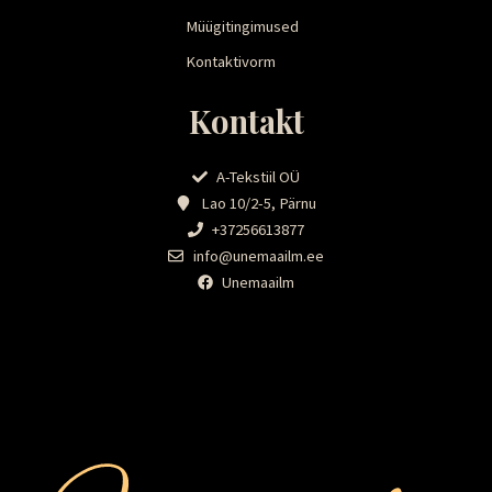
Müügitingimused
Kontaktivorm
Kontakt
A-Tekstiil OÜ
Lao 10/2-5, Pärnu
+37256613877
info@unemaailm.ee
Unemaailm