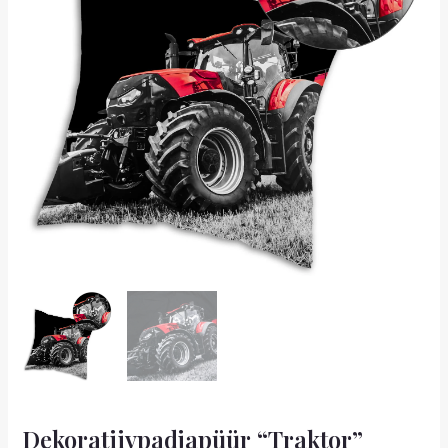
Dekoratiivpadjapüür “Traktor”