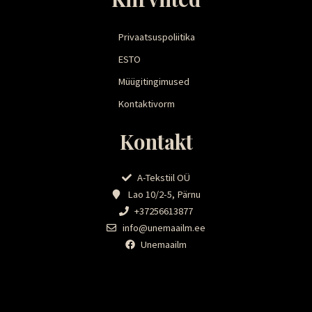
Privaatsuspoliitika
ESTO
Müügitingimused
Kontaktivorm
Kontakt
A-Tekstiil OÜ
Lao 10/2-5, Pärnu
+37256613877
info@unemaailm.ee
Unemaailm