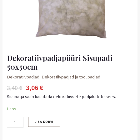
Dekoratiivpadjapüüri Sisupadi
50x50cm
Dekoratiivpadjad
,
Dekoratiivpadjad ja toolipadjad
3,06
€
3,40
€
Sisupatja saab kasutada dekoratiivsete padjakatete sees.
Laos
LISA KORVI