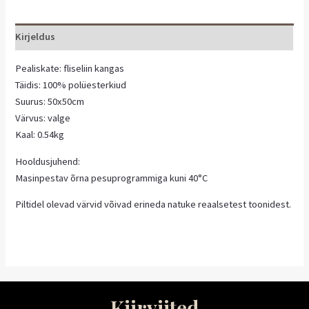
Kirjeldus
Pealiskate: fliseliin kangas
Täidis: 100% polüesterkiud
Suurus: 50x50cm
Värvus: valge
Kaal: 0.54kg
Hooldusjuhend:
Masinpestav õrna pesuprogrammiga kuni 40°C
Piltidel olevad värvid võivad erineda natuke reaalsetest toonidest.
Kiirviited