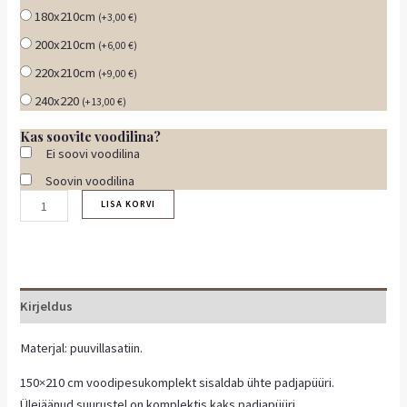
180x210cm
(
+
3,00
€
)
200x210cm
(
+
6,00
€
)
220x210cm
(
+
9,00
€
)
240x220
(
+
13,00
€
)
Kas soovite voodilina?
Ei soovi voodilina
Soovin voodilina
LISA KORVI
Kirjeldus
Materjal: puuvillasatiin.
150×210 cm voodipesukomplekt sisaldab ühte padjapüüri.
Ülejäänud suurustel on komplektis kaks padjapüüri.