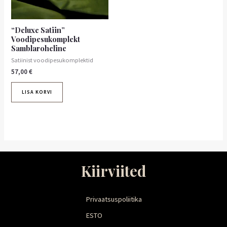
“Deluxe Satiin”
Voodipesukomplekt
Samblaroheline
Satiinist voodipesukomplektid
57,00
€
LISA KORVI
Kiirviited
Privaatsuspoliitika
ESTO