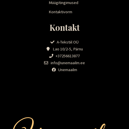
Müügitingimused
Kontaktivorm
Kontakt
A-Tekstiil OÜ
Lao 10/2-5, Pärnu
+37256613877
info@unemaailm.ee
Unemaailm