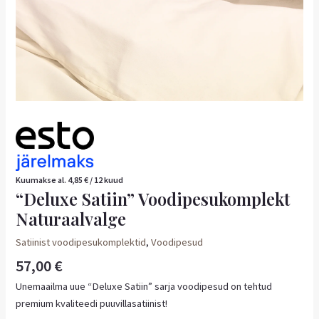
Kuumakse al.
4,85
€
/ 12 kuud
“Deluxe Satiin” Voodipesukomplekt
Naturaalvalge
Satiinist voodipesukomplektid
,
Voodipesud
57,00
€
Unemaailma uue “Deluxe Satiin” sarja voodipesud on tehtud
premium kvaliteedi puuvillasatiinist!