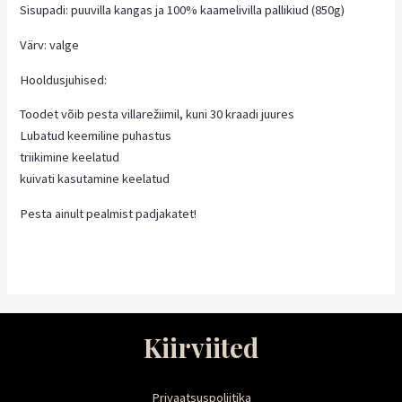
Sisupadi: puuvilla kangas ja 100% kaamelivilla pallikiud (850g)
Värv: valge
Hooldusjuhised:
Toodet võib pesta villarežiimil, kuni 30 kraadi juures
Lubatud keemiline puhastus
triikimine keelatud
kuivati kasutamine keelatud
Pesta ainult pealmist padjakatet!
Kiirviited
Privaatsuspoliitika