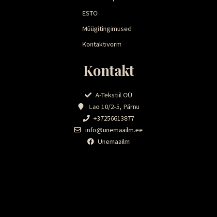
ESTO
Müügitingimused
Kontaktivorm
Kontakt
A-Tekstiil OÜ
Lao 10/2-5, Pärnu
+37256613877
info@unemaailm.ee
Unemaailm