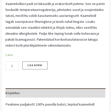
Kaamelivillast padi on luksuslik ja erakordselt pehme. See on parim
looduslik temperatuurireguleerija, jahutades suvel ja soojendades
talvel, mistõttu sobib kasutamiseks aastaringselt. Kaamelivill
tagab suurepärase õhuringluse ja laseb nahal hingata. Lisaks
eemaldab see staatilist elektrit ja tõrjub tolmu, olles seetõttu
ideaalne allergikutele. Padja tihe teping hoiab selle kohevana ja
pakub lisamugavust. Pakendatud korduvkasutatavasse lukuga
riidest kotti plastikjäätmete vähendamiseks.
Laos
LISA KORVI
Kirjeldus
Pealmine padjakott: 100% puuvilla batist, tepitud kaamelivill