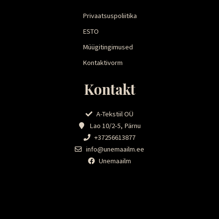
Privaatsuspoliitika
ESTO
Müügitingimused
Kontaktivorm
Kontakt
A-Tekstiil OÜ
Lao 10/2-5, Pärnu
+37256613877
info@unemaailm.ee
Unemaailm