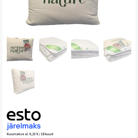
Kuumakse al.
6,25
€
/ 18 kuud