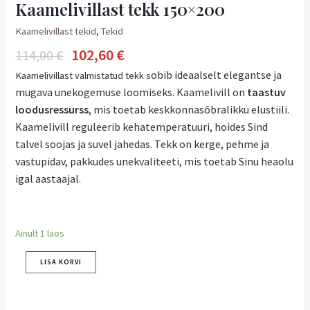
Kaamelivillast tekk 150×200
Kaamelivillast tekid
,
Tekid
102,60
€
114,00
€
obib ideaalselt elegantse ja
Kaamelivillast valmistatud tekk s
mugava unekogemuse loomiseks.
Kaamelivill on
taastuv
loodusressurss
, mis toetab keskkonnasõbralikku elustiili.
Kaamelivill reguleerib kehatemperatuuri, hoides Sind
talvel soojas ja suvel jahedas. Tekk on kerge, pehme ja
vastupidav, pakkudes unekvaliteeti, mis toetab Sinu heaolu
igal aastaajal.
Ainult 1 laos
LISA KORVI