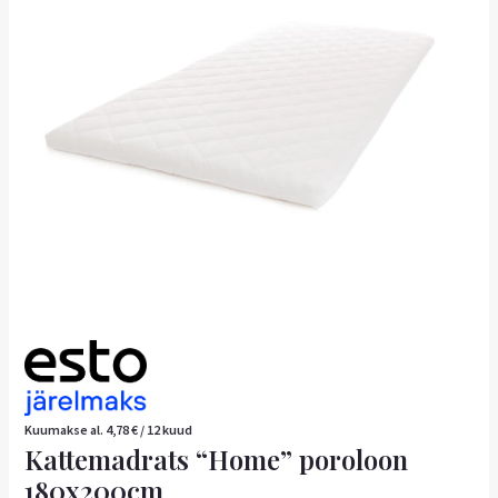
Kuumakse al.
4,78
€
/ 12 kuud
Kattemadrats “Home” poroloon
180x200cm