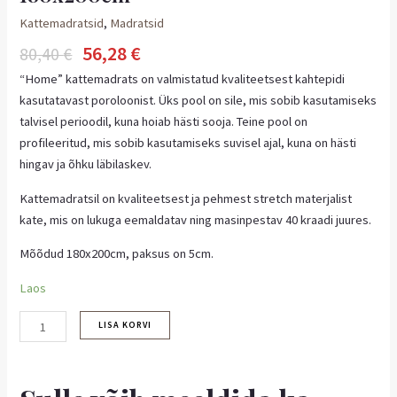
Kattemadratsid
,
Madratsid
56,28
€
80,40
€
“Home” kattemadrats on valmistatud kvaliteetsest kahtepidi
kasutatavast poroloonist. Üks pool on sile, mis sobib kasutamiseks
talvisel perioodil, kuna hoiab hästi sooja. Teine pool on
profileeritud, mis sobib kasutamiseks suvisel ajal, kuna on hästi
hingav ja õhku läbilaskev.
Kattemadratsil on kvaliteetsest ja pehmest stretch materjalist
kate, mis on lukuga eemaldatav ning masinpestav 40 kraadi juures.
Mõõdud 180x200cm, paksus on 5cm.
Laos
LISA KORVI