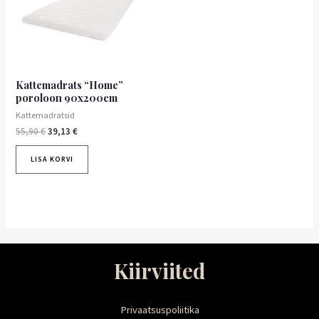
Kattemadrats “Home”
poroloon 90x200cm
Kattemadratsid
55,90
€
39,13
€
LISA KORVI
Kiirviited
Privaatsuspoliitika