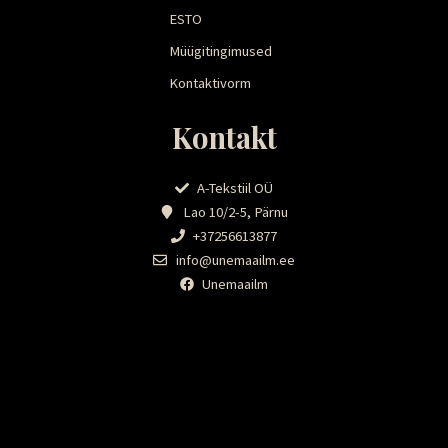
ESTO
Müügitingimused
Kontaktivorm
Kontakt
A-Tekstiil OÜ
Lao 10/2-5, Pärnu
+37256613877
info@unemaailm.ee
Unemaailm