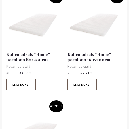
hind
hind
hind
hind
oli:
on:
oli:
on:
49,90 €.
34,93 €.
75,30 €.
52,71 €.
Kattemadrats “Home”
Kattemadrats “Home”
poroloon 80x200cm
poroloon 160x200cm
Kattemadratsid
Kattemadratsid
49,90
€
34,93
€
75,30
€
52,71
€
LISA KORVI
LISA KORVI
Algne
Praegune
SOODUS!
hind
hind
oli:
on:
55,90 €.
39,13 €.