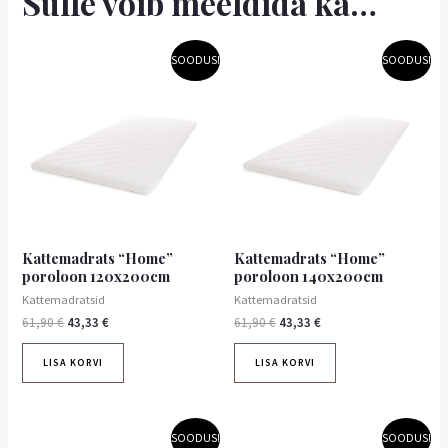
Sulle võib meeldida ka…
Algne
Praegune
Algne
Praegune
SOODUS!
SOODUS!
hind
hind
hind
hind
oli:
on:
oli:
on:
61,90 €.
43,33 €.
61,90 €.
43,33 €.
Kattemadrats “Home”
Kattemadrats “Home”
poroloon 120x200cm
poroloon 140x200cm
Kattemadratsid
Kattemadratsid
61,90
€
43,33
€
61,90
€
43,33
€
LISA KORVI
LISA KORVI
Algne
Praegune
Algne
Praegune
SOODUS!
SOODUS!