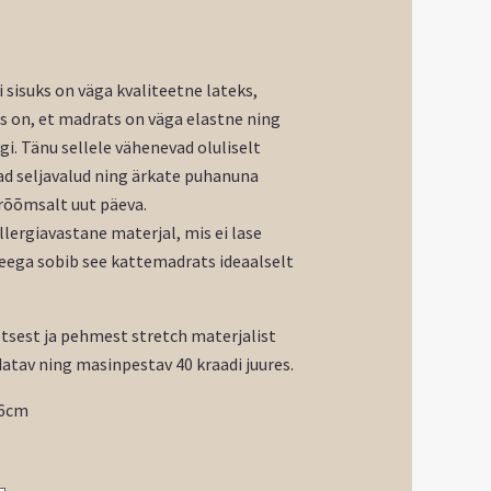
d
sisuks on väga kvaliteetne lateks,
 on, et madrats on väga elastne ning
gi. Tänu sellele vähenevad oluliselt
ad seljavalud ning ärkate puhanuna
 rõõmsalt uut päeva.
llergiavastane materjal, mis ei lase
eega sobib see kattemadrats ideaalselt
tsest ja pehmest stretch materjalist
atav ning masinpestav 40 kraadi juures.
 6cm