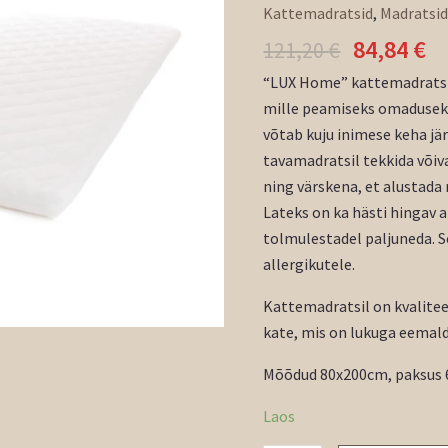
Kattemadratsid
,
Madratsi
84,84
€
121,20
€
“LUX Home” kattemadratsi 
mille peamiseks omaduseks
võtab kuju inimese keha jär
tavamadratsil tekkida võiv
ning värskena, et alustada
Lateks on ka hästi hingav a
tolmulestadel paljuneda. S
allergikutele.
Kattemadratsil on kvalitee
kate, mis on lukuga eemald
Mõõdud 80x200cm, paksus
Laos