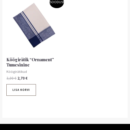
Algne
Praegune
SOODUS!
hind
hind
oli:
on:
3,00 €.
2,70 €.
Köögirätik “Ornament”
Tumesinine
Köögirätikud
3,00
€
2,70
€
LISA KORVI