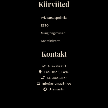
Kiirviited
Privaatsuspoliitika
ESTO
Müügitingimused
Kontaktivorm
Kontakt
A-Tekstiil OÜ
Lao 10/2-5, Pärnu
+37256613877
info@unemaailm.ee
Unemaailm