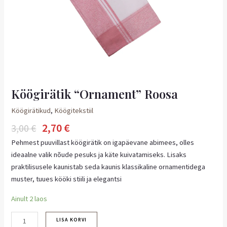
Köögirätik “Ornament” Roosa
Köögirätikud
,
Köögitekstiil
2,70
€
3,00
€
Pehmest puuvillast köögirätik on igapäevane abimees, olles
ideaalne valik nõude pesuks ja käte kuivatamiseks. Lisaks
praktilisusele kaunistab seda kaunis klassikaline ornamentidega
muster, tuues kööki stiili ja elegantsi
Ainult 2 laos
LISA KORVI