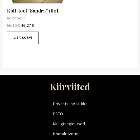
Kott-tool “Sandra” 180L
Kott-toolid
66,10
€
46,27
€
LISA KORVI
Kiirviited
Privaatsuspoliitika
ESTO
Müügitingimused
Kontaktivorm