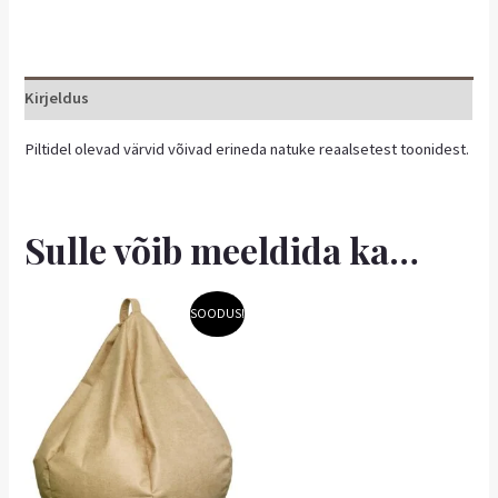
Kirjeldus
Piltidel olevad värvid võivad erineda natuke reaalsetest toonidest.
Sulle võib meeldida ka…
Algne
Praegune
SOODUS!
hind
hind
oli:
on:
66,10 €.
46,27 €.