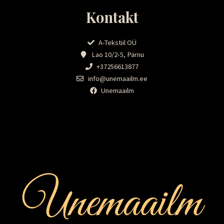
Kontakt
A-Tekstiil OÜ
Lao 10/2-5, Pärnu
+37256613877
info@unemaailm.ee
Unemaailm