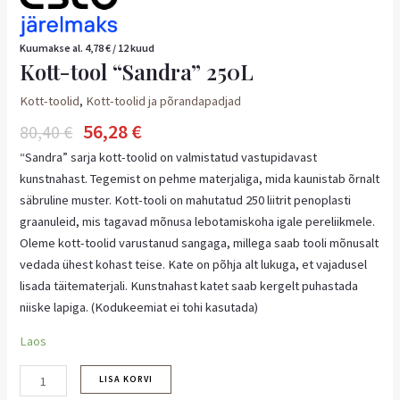
Kuumakse al.
4,78
€
/ 12 kuud
Kott-tool “Sandra” 250L
Kott-toolid
,
Kott-toolid ja põrandapadjad
56,28
€
80,40
€
“Sandra” sarja kott-toolid on valmistatud vastupidavast
kunstnahast. Tegemist on pehme materjaliga, mida kaunistab õrnalt
säbruline muster. Kott-tooli on mahutatud 250 liitrit penoplasti
graanuleid, mis tagavad mõnusa lebotamiskoha igale pereliikmele.
Oleme kott-toolid varustanud sangaga, millega saab tooli mõnusalt
vedada ühest kohast teise. Kate on põhja alt lukuga, et vajadusel
lisada täitematerjali. Kunstnahast katet saab kergelt puhastada
niiske lapiga. (Kodukeemiat ei tohi kasutada)
Laos
LISA KORVI