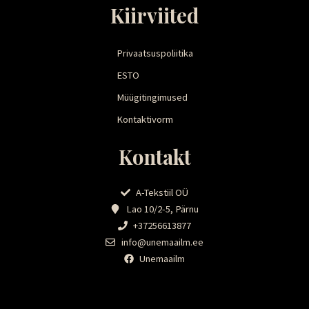
Kiirviited
Privaatsuspoliitika
ESTO
Müügitingimused
Kontaktivorm
Kontakt
A-Tekstiil OÜ
Lao 10/2-5, Pärnu
+37256613877
info@unemaailm.ee
Unemaailm