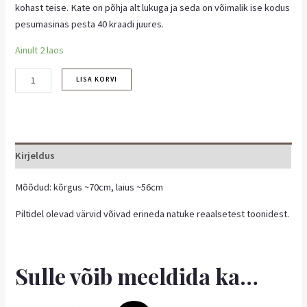
kohast teise. Kate on põhja alt lukuga ja seda on võimalik ise kodus
pesumasinas pesta 40 kraadi juures.
Ainult 2 laos
LISA KORVI
Kirjeldus
Mõõdud: kõrgus ~70cm, laius ~56cm
Piltidel olevad värvid võivad erineda natuke reaalsetest toonidest.
Sulle võib meeldida ka…