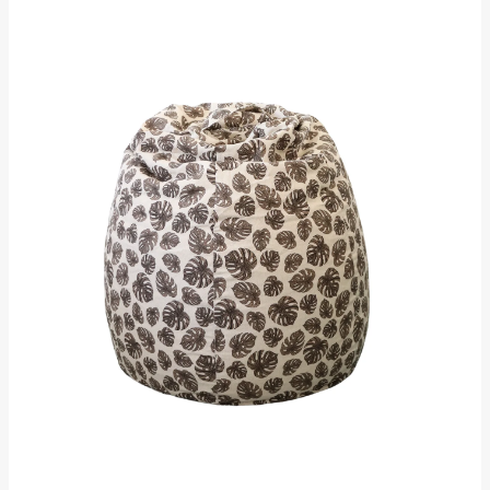
250L
kogus