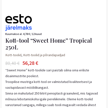
Kuumakse al.
4,78
€
/ 12 kuud
Kott-tool “Sweet Home” Tropical
250L
Kott-toolid
,
Kott-toolid ja põrandapadjad
56,28
€
80,40
€
“Sweet Home” kott-toolide sari paistab silma oma eriliste
disainmustrite poolest.
Troopilise mustriga kott-tool on valmistatud kvaliteetsest ja
vastupidavast mööblikangast.
Sinna on mahutatud 250 liitrit penoplasti graanuleid, mis tagavad
mõnusa lebotamiskoha igale pereliikmele. Oleme kott-toolid
varustanud sangaga, millega saab tooli mugavalt vedada ühest