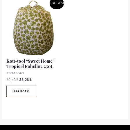
Algne
Praegune
SOODUS!
hind
hind
oli:
on:
80,40 €.
56,28 €.
Kott-tool “Sweet Home”
Tropical Roheline 250L
Kott-toolid
80,40
€
56,28
€
LISA KORVI