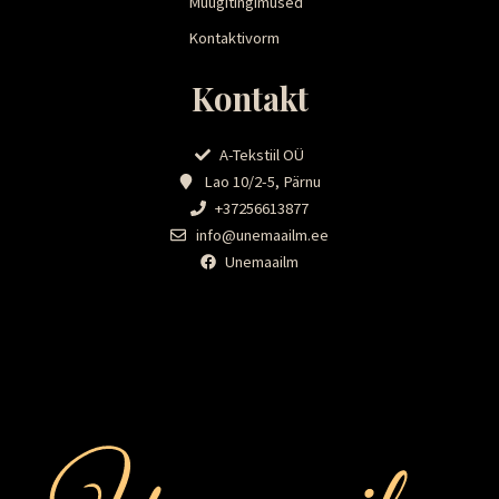
Müügitingimused
Kontaktivorm
Kontakt
A-Tekstiil OÜ
Lao 10/2-5, Pärnu
+37256613877
info@unemaailm.ee
Unemaailm