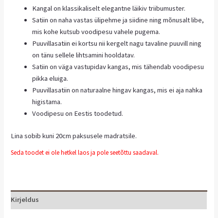
Kangal on klassikaliselt elegantne läikiv triibumuster.
Satiin on naha vastas ülipehme ja siidine ning mõnusalt libe,
mis kohe kutsub voodipesu vahele pugema.
Puuvillasatiin ei kortsu nii kergelt nagu tavaline puuvill ning
on tänu sellele lihtsamini hooldatav.
Satiin on väga vastupidav kangas, mis tähendab voodipesu
pikka eluiga.
Puuvillasatiin on naturaalne hingav kangas, mis ei aja nahka
higistama.
Voodipesu on Eestis toodetud.
Lina sobib kuni 20cm paksusele madratsile.
Seda toodet ei ole hetkel laos ja pole seetõttu saadaval.
Kirjeldus