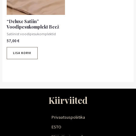
“Deluxe Satiin”
Voodipesukomplekt Beež
Satiinist voodipesukomplektid
57,00
€
LISA KORVI
Kiirviited
Privaatsuspoliitika
ESTO