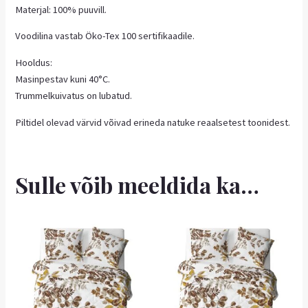
Materjal: 100% puuvill.
Voodilina vastab Öko-Tex 100 sertifikaadile.
Hooldus:
Masinpestav kuni 40°C.
Trummelkuivatus on lubatud.
Piltidel olevad värvid võivad erineda natuke reaalsetest toonidest.
Sulle võib meeldida ka…
Hinnavahemik:
Sellel
8,95 €
tootel
kuni
on
13,50 €
mitu
varianti.
Valikuid