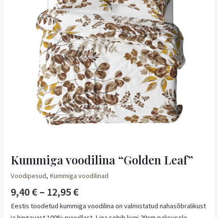
Kummiga voodilina “Golden Leaf”
Voodipesud
,
Kummiga voodilinad
9,40
€
–
12,95
€
Eestis toodetud kummiga voodilina on valmistatud nahasõbralikust
ja hingavast 100% puuvillast. Lina sobib kuni 20cm paksusele