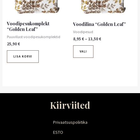
saab
teha
tootelehel.
Voodipesukomplekt
Voodilina “Golden Leaf”
“Golden Leaf”
Voodipesud
Puuvillast voodipesukomplektid
8,95
€
–
13,50
€
25,90
€
VALI
LISA KORVI
Kiirviited
Privaatsuspoliitika
ESTO