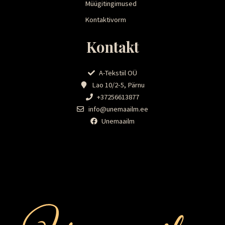
Müügitingimused
Kontaktivorm
Kontakt
A-Tekstiil OÜ
Lao 10/2-5, Pärnu
+37256613877
info@unemaailm.ee
Unemaailm