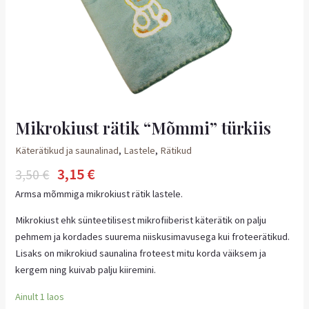
Mikrokiust rätik “Mõmmi” türkiis
Käterätikud ja saunalinad
,
Lastele
,
Rätikud
3,15
€
3,50
€
Armsa mõmmiga mikrokiust rätik lastele.
Mikrokiust ehk sünteetilisest mikrofiiberist käterätik on palju
pehmem ja kordades suurema niiskusimavusega kui froteerätikud.
Lisaks on mikrokiud saunalina froteest mitu korda väiksem ja
kergem ning kuivab palju kiiremini.
Ainult 1 laos