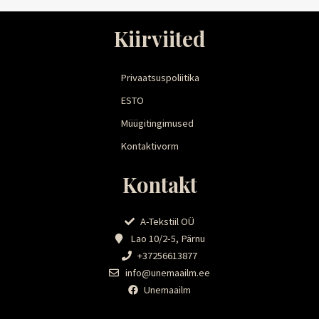
Kiirviited
Privaatsuspoliitika
ESTO
Müügitingimused
Kontaktivorm
Kontakt
A-Tekstiil OÜ
Lao 10/2-5, Pärnu
+37256613877
info@unemaailm.ee
Unemaailm