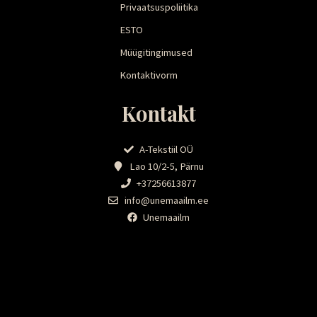
Privaatsuspoliitika
ESTO
Müügitingimused
Kontaktivorm
Kontakt
A-Tekstiil OÜ
Lao 10/2-5, Pärnu
+37256613877
info@unemaailm.ee
Unemaailm