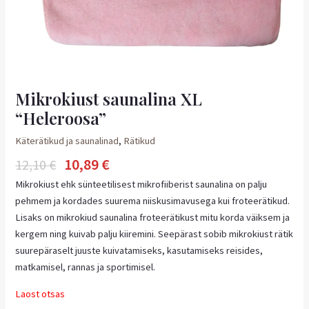
Mikrokiust saunalina XL
“Heleroosa”
Käterätikud ja saunalinad
,
Rätikud
10,89
€
12,10
€
Mikrokiust ehk sünteetilisest mikrofiiberist saunalina on palju
pehmem ja kordades suurema niiskusimavusega kui froteerätikud.
Lisaks on mikrokiud saunalina froteerätikust mitu korda väiksem ja
kergem ning kuivab palju kiiremini. Seepärast sobib mikrokiust rätik
suurepäraselt juuste kuivatamiseks, kasutamiseks reisides,
matkamisel, rannas ja sportimisel.
Laost otsas