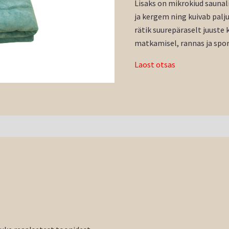
Lisaks on mikrokiud saunal
ja kergem ning kuivab palju
rätik suurepäraselt juuste 
matkamisel, rannas ja spor
Laost otsas