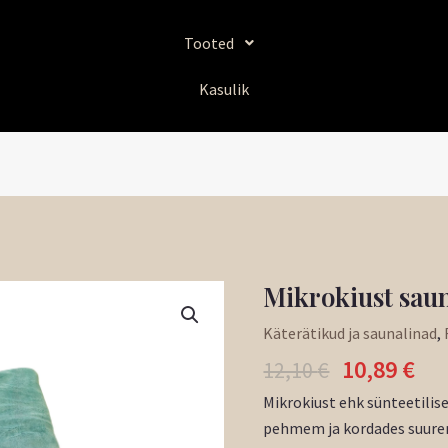
Tooted
Kasulik
Algne
Pr
Mikrokiust saun
hind
hi
Käterätikud ja saunalinad
,
oli:
on
10,89
€
12,10 €.
10,
12,10
€
Mikrokiust ehk sünteetilise
pehmem ja kordades suurem