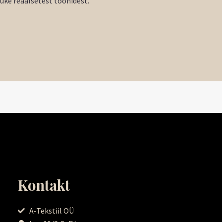
tuke reaalsetest toonidest.
Kontakt
A-Tekstiil OÜ