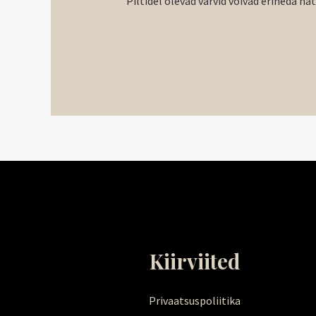
Piltidel olevad värvid võivad erineda na
Kiirviited
Privaatsuspoliitika