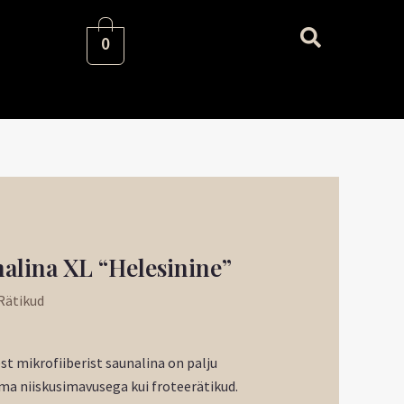
0
aegune
alina XL “Helesinine”
nd
Rätikud
:
89 €.
st mikrofiiberist saunalina on palju
a niiskusimavusega kui froteerätikud.