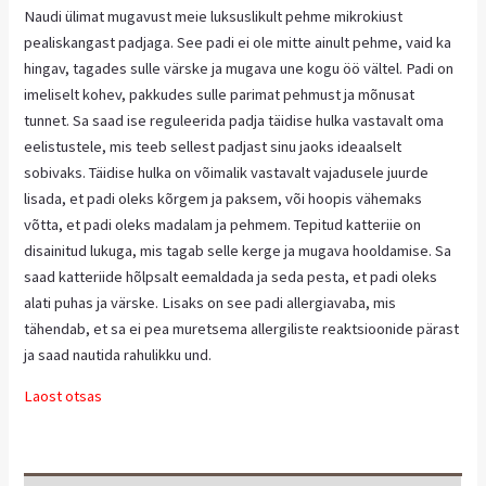
Naudi ülimat mugavust meie luksuslikult pehme mikrokiust
pealiskangast padjaga. See padi ei ole mitte ainult pehme, vaid ka
hingav, tagades sulle värske ja mugava une kogu öö vältel. Padi on
imeliselt kohev, pakkudes sulle parimat pehmust ja mõnusat
tunnet. Sa saad ise reguleerida padja täidise hulka vastavalt oma
eelistustele, mis teeb sellest padjast sinu jaoks ideaalselt
sobivaks. Täidise hulka on võimalik vastavalt vajadusele juurde
lisada, et padi oleks kõrgem ja paksem, või hoopis vähemaks
võtta, et padi oleks madalam ja pehmem. Tepitud katteriie on
disainitud lukuga, mis tagab selle kerge ja mugava hooldamise. Sa
saad katteriide hõlpsalt eemaldada ja seda pesta, et padi oleks
alati puhas ja värske. Lisaks on see padi allergiavaba, mis
tähendab, et sa ei pea muretsema allergiliste reaktsioonide pärast
ja saad nautida rahulikku und.
Laost otsas