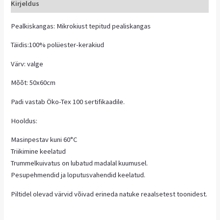
Kirjeldus
Pealkiskangas: Mikrokiust tepitud pealiskangas
Täidis:100% polüester-kerakiud
Värv: valge
Mõõt: 50x60cm
Padi vastab Öko-Tex 100 sertifikaadile.
Hooldus:
Masinpestav kuni 60°C
Triikimine keelatud
Trummelkuivatus on lubatud madalal kuumusel.
Pesupehmendid ja loputusvahendid keelatud.
Piltidel olevad värvid võivad erineda natuke reaalsetest toonidest.