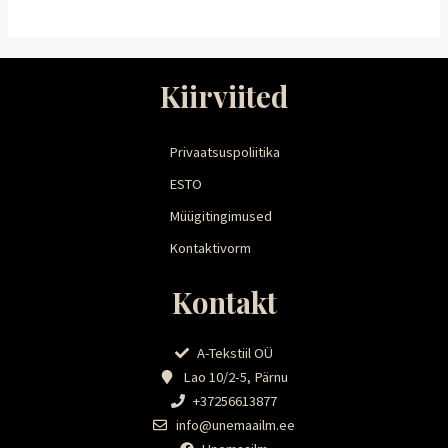
Kiirviited
Privaatsuspoliitika
ESTO
Müügitingimused
Kontaktivorm
Kontakt
A-Tekstiil OÜ
Lao 10/2-5, Pärnu
+37256613877
info@unemaailm.ee