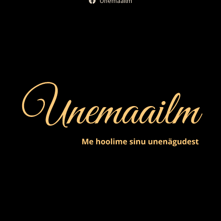
Unemaailm