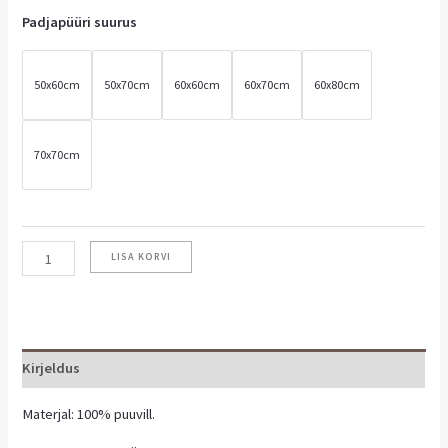
Padjapüüri suurus
50x60cm
50x70cm
60x60cm
60x70cm
60x80cm
70x70cm
LISA KORVI
Kirjeldus
Materjal: 100% puuvill.