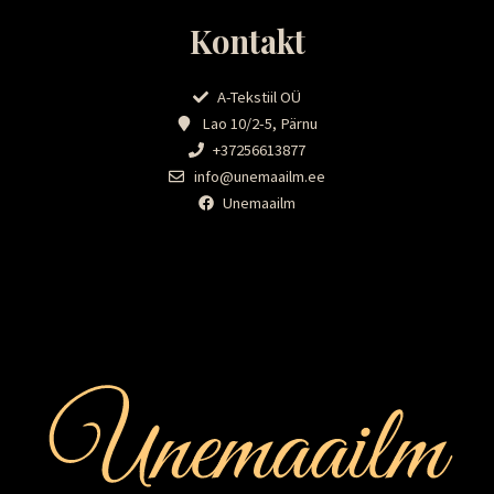
Kontakt
A-Tekstiil OÜ
Lao 10/2-5, Pärnu
+37256613877
info@unemaailm.ee
Unemaailm