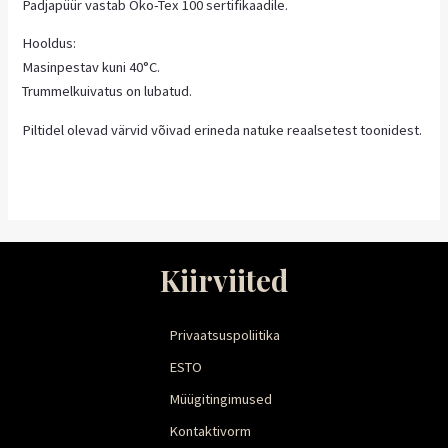
Padjapüür vastab Öko-Tex 100 sertifikaadile.
Hooldus:
Masinpestav kuni 40°C.
Trummelkuivatus on lubatud.
Piltidel olevad värvid võivad erineda natuke reaalsetest toonidest.
Kiirviited
Privaatsuspoliitika
ESTO
Müügitingimused
Kontaktivorm