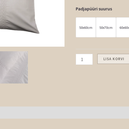
Padjapüüri suurus
50x60cm
50x70cm
60x6
LISA KORVI