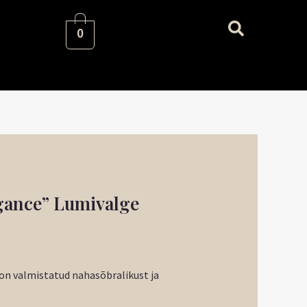
0
navahemik:
gance” Lumivalge
 €
i
 €
on valmistatud nahasõbralikust ja