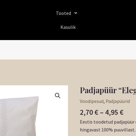
Tooted
Kasulik
Hin
Padjapüür “Ele
Padjapüür
2,70
"Elegance"
Voodipesud
,
Padjapüürid
kun
Lumivalge
2,70
€
–
4,95
€
4,95
kogus
Eestis toodetud padjapüür 
hingavast 100% puuvillast.