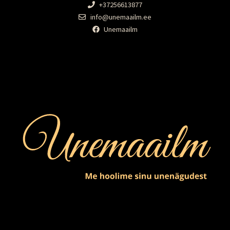
+37256613877
info@unemaailm.ee
Unemaailm