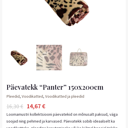
Päevatekk “Panter” 150x200cm
Pleedid
,
Voodikatted
,
Voodikatted ja pleedid
14,67
€
16,30
€
Loomamustri kollektsiooni päevatekid on mõnusalt paksud, väga
soojad ning pehmed ja karvased. Päevatekk sobib ideaalselt ka
voodikatteks, pleedina kasutamiseks või ka külmal hooajal tekiks.