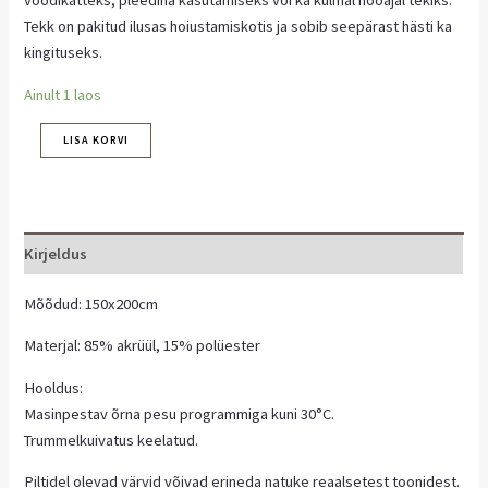
Tekk on pakitud ilusas hoiustamiskotis ja sobib seepärast hästi ka
kingituseks.
Ainult 1 laos
LISA KORVI
Kirjeldus
Mõõdud: 150x200cm
Materjal: 85% akrüül, 15% polüester
Hooldus:
Masinpestav õrna pesu programmiga kuni 30°C.
Trummelkuivatus keelatud.
Piltidel olevad värvid võivad erineda natuke reaalsetest toonidest.