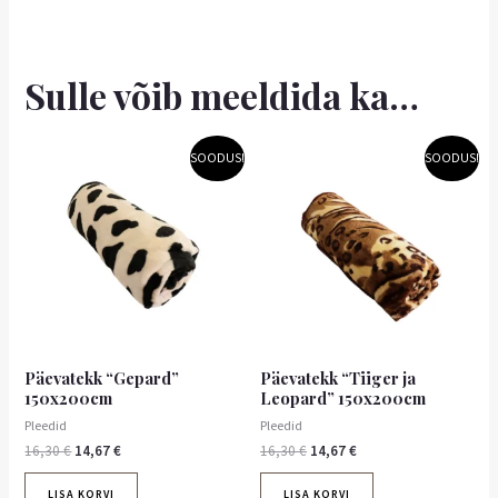
Sulle võib meeldida ka…
Algne
Praegune
Algne
Praegune
SOODUS!
SOODUS!
hind
hind
hind
hind
oli:
on:
oli:
on:
16,30 €.
14,67 €.
16,30 €.
14,67 €.
Päevatekk “Gepard”
Päevatekk “Tiiger ja
150x200cm
Leopard” 150x200cm
Pleedid
Pleedid
16,30
€
14,67
€
16,30
€
14,67
€
LISA KORVI
LISA KORVI