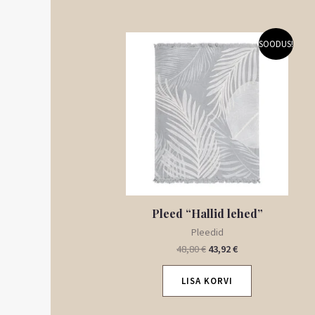
Algne
Praegune
SOODUS!
hind
hind
oli:
on:
48,80 €.
43,92 €.
Pleed “Hallid lehed”
Pleedid
48,80
€
43,92
€
LISA KORVI