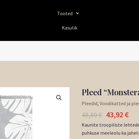
Tooted
Kasulik
Algne
Pr
Pleed “Monstera
Pleed
hind
hi
"Monstera"
Pleedid
,
Voodikatted ja ple
oli:
on
hall
43,92
€
48,80 €.
43,
48,80
€
kogus
Kaunite troopiliste lehted
puhkuse meeleolu ka jaheta