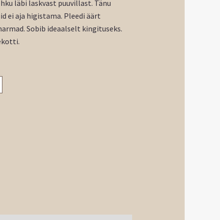
hku läbi laskvast puuvillast. Tänu
id ei aja higistama. Pleedi äärt
narmad. Sobib ideaalselt kingituseks.
ekotti.