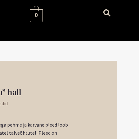
0
aegune
” hall
nd
edid
:
92 €.
ega pehme ja karvane pleed loob
tel talveõhtutel! Pleed on