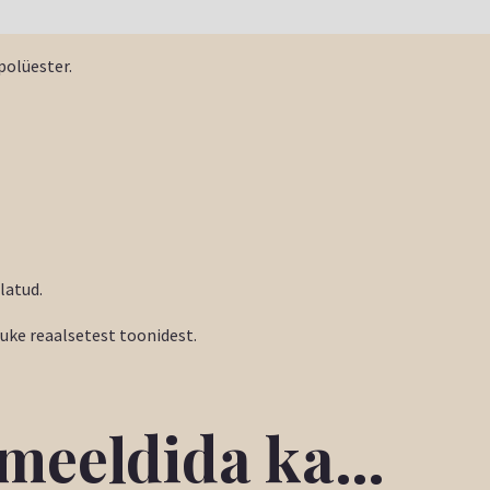
polüester.
latud.
tuke reaalsetest toonidest.
b meeldida ka…