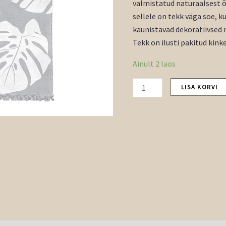
valmistatud naturaalsest õ
sellele on tekk väga soe, ku
kaunistavad dekoratiivsed 
Tekk on ilusti pakitud kink
Ainult 2 laos
LISA KORVI