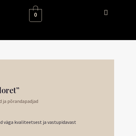
0
aegune
loret”
nd
d ja põrandapadjad
:
91 €.
 väga kvaliteetsest ja vastupidavast