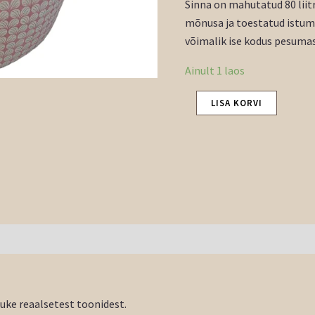
Sinna on mahutatud 80 liit
mõnusa ja toestatud istumi
võimalik ise kodus pesumasi
Ainult 1 laos
LISA KORVI
tuke reaalsetest toonidest.