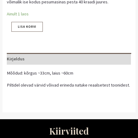
võimalik ise kodus pesumasinas pesta 40 kraadi juures.
Ainult 1 laos
LISA KORVI
Kirjeldus
Mõõdud: kõrgus ~33cm, laius ~60cm
Piltidel olevad värvid võivad erineda natuke reaalsetest toonidest.
Kiirviited