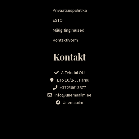
Privaatsuspoliitika
ESTO
Müügitingimused
Kontaktivorm
Kontakt
A-Tekstiil OÜ
Lao 10/2-5, Pärnu
+37256613877
info@unemaailm.ee
Unemaailm