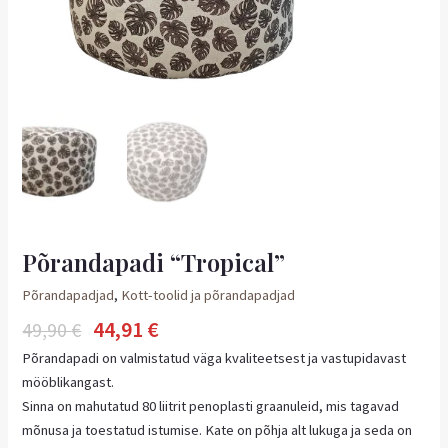
Põrandapadi “Tropical”
Põrandapadjad
,
Kott-toolid ja põrandapadjad
44,91
€
49,90
€
Põrandapadi on valmistatud väga kvaliteetsest ja vastupidavast
mööblikangast.
Sinna on mahutatud 80 liitrit penoplasti graanuleid, mis tagavad
mõnusa ja toestatud istumise. Kate on põhja alt lukuga ja seda on