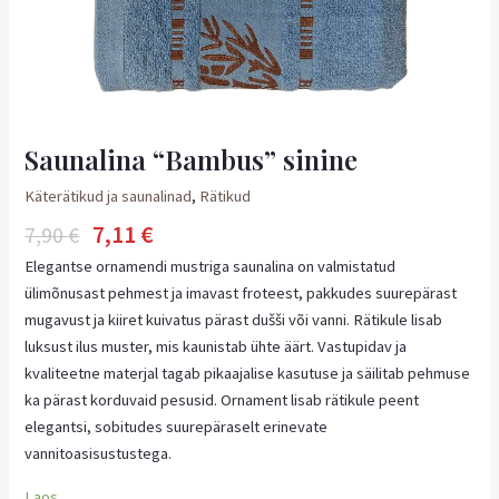
Saunalina “Bambus” sinine
Käterätikud ja saunalinad
,
Rätikud
7,11
€
7,90
€
Elegantse ornamendi mustriga saunalina on valmistatud
ülimõnusast pehmest ja imavast froteest, pakkudes suurepärast
mugavust ja kiiret kuivatus pärast dušši või vanni. Rätikule lisab
luksust ilus muster, mis kaunistab ühte äärt. Vastupidav ja
kvaliteetne materjal tagab pikaajalise kasutuse ja säilitab pehmuse
ka pärast korduvaid pesusid. Ornament lisab rätikule peent
elegantsi, sobitudes suurepäraselt erinevate
vannitoasisustustega.
Laos