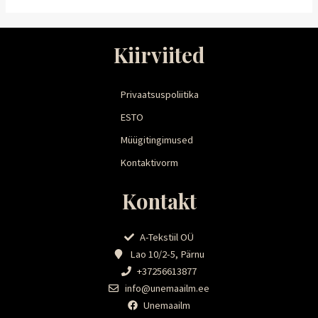
Kiirviited
Privaatsuspoliitika
ESTO
Müügitingimused
Kontaktivorm
Kontakt
A-Tekstiil OÜ
Lao 10/2-5, Pärnu
+37256613877
info@unemaailm.ee
Unemaailm