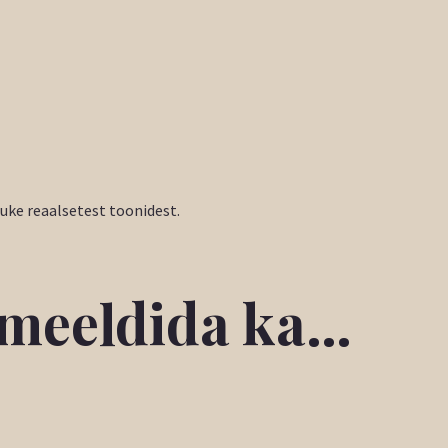
tuke reaalsetest toonidest.
b meeldida ka…