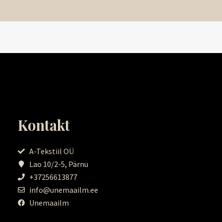
Kontakt
A-Tekstiil OÜ
Lao 10/2-5, Pärnu
+37256613877
info@unemaailm.ee
Unemaailm