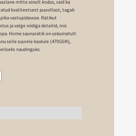
aslane mitte ainult kodus, vaid ka
tatud kvaliteetsest puuvillast, tagab
 pika vastupidavuse. Rätikut
tus ja valge niidiga detailid, mis
tuppa. Home saunarätik on uskumatult
nu selle suurele kaalule (470GSM),
eliseks naudinguks.