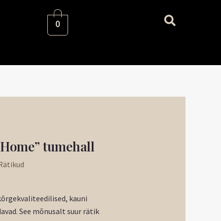
0
aegune
 Home” tumehall
nd
Rätikud
:
91 €.
õrgekvaliteedilised, kauni
davad. See mõnusalt suur rätik