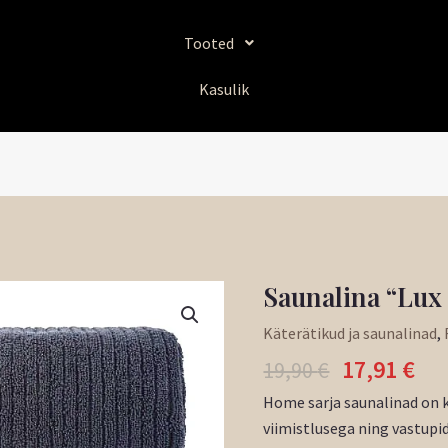
Tooted
Kasulik
Algne
Pr
Saunalina “Lux
Saunalina
hind
hi
"Lux
Käterätikud ja saunalinad
,
oli:
on
Home"
17,91
€
19,90 €.
17,
19,90
€
tumehall
kogus
Home sarja saunalinad on k
viimistlusega ning vastupi