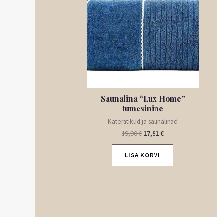
19,90 €.
17,91 €.
Saunalina “Lux Home”
tumesinine
Käterätikud ja saunalinad
19,90
€
17,91
€
LISA KORVI