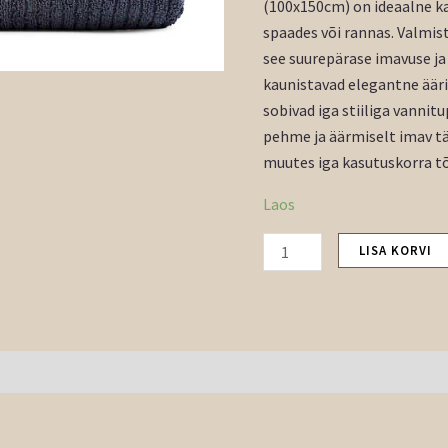
(100x150cm) on ideaalne ka
spaades või rannas. Valmis
see suurepärase imavuse ja
kaunistavad elegantne ääris
sobivad iga stiiliga vanni
pehme ja äärmiselt imav tä
muutes iga kasutuskorra tõ
Laos
LISA KORVI