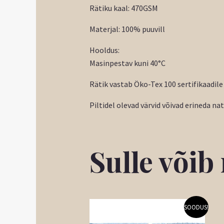
Rätiku kaal: 470GSM
Materjal: 100% puuvill
Hooldus:
Masinpestav kuni 40°C
Rätik vastab Öko-Tex 100 sertifikaadile
Piltidel olevad värvid võivad erineda na
Sulle või
Algne
Praegune
SOODUS!
hind
hind
oli:
on: