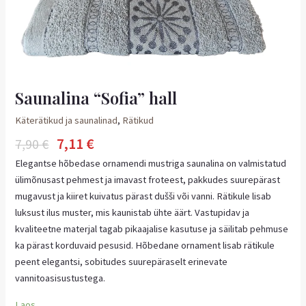
Saunalina “Sofia” hall
Käterätikud ja saunalinad
,
Rätikud
7,11
€
7,90
€
Elegantse hõbedase ornamendi mustriga saunalina on valmistatud
ülimõnusast pehmest ja imavast froteest, pakkudes suurepärast
mugavust ja kiiret kuivatus pärast dušši või vanni. Rätikule lisab
luksust ilus muster, mis kaunistab ühte äärt. Vastupidav ja
kvaliteetne materjal tagab pikaajalise kasutuse ja säilitab pehmuse
ka pärast korduvaid pesusid. Hõbedane ornament lisab rätikule
peent elegantsi, sobitudes suurepäraselt erinevate
vannitoasisustustega.
Laos