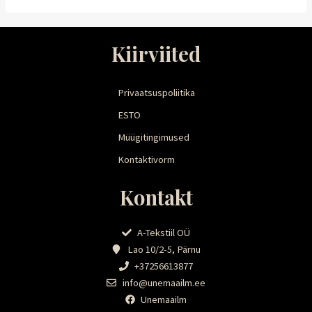
Kiirviited
Privaatsuspoliitika
ESTO
Müügitingimused
Kontaktivorm
Kontakt
A-Tekstiil OÜ
Lao 10/2-5, Pärnu
+37256613877
info@unemaailm.ee
Unemaailm