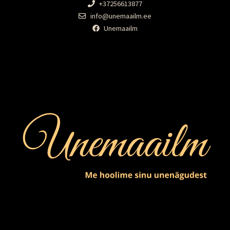
+37256613877
info@unemaailm.ee
Unemaailm