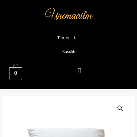
Skip
to
content
Tooted
Kasulik
0
Sulepadi
60x70cm
kogus