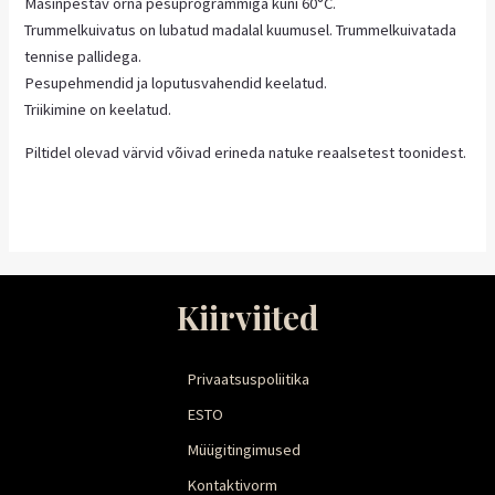
Masinpestav õrna pesuprogrammiga kuni 60°C.
Trummelkuivatus on lubatud madalal kuumusel. Trummelkuivatada
tennise pallidega.
Pesupehmendid ja loputusvahendid keelatud.
Triikimine on keelatud.
Piltidel olevad värvid võivad erineda natuke reaalsetest toonidest.
Kiirviited
Privaatsuspoliitika
ESTO
Müügitingimused
Kontaktivorm