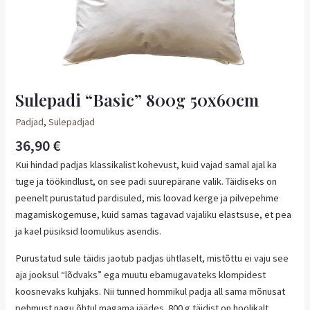
Sulepadi “Basic” 800g 50x60cm
Padjad
,
Sulepadjad
36,90
€
Kui hindad padjas klassikalist kohevust, kuid vajad samal ajal ka
tuge ja töökindlust, on see padi suurepärane valik. Täidiseks on
peenelt purustatud pardisuled, mis loovad kerge ja pilvepehme
magamiskogemuse, kuid samas tagavad vajaliku elastsuse, et pea
ja kael püsiksid loomulikus asendis.
Purustatud sule täidis jaotub padjas ühtlaselt, mistõttu ei vaju see
aja jooksul “lõdvaks” ega muutu ebamugavateks klompidest
koosnevaks kuhjaks. Nii tunned hommikul padja all sama mõnusat
pehmust nagu õhtul magama jäädes. 800 g täidist on hoolikalt