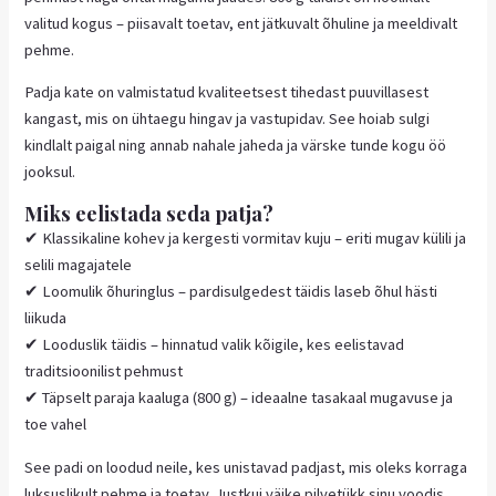
valitud kogus – piisavalt toetav, ent jätkuvalt õhuline ja meeldivalt
pehme.
Padja kate on valmistatud kvaliteetsest tihedast puuvillasest
kangast, mis on ühtaegu hingav ja vastupidav. See hoiab sulgi
kindlalt paigal ning annab nahale jaheda ja värske tunde kogu öö
jooksul.
Miks eelistada seda patja?
✔ Klassikaline kohev ja kergesti vormitav kuju – eriti mugav külili ja
selili magajatele
✔ Loomulik õhuringlus – pardisulgedest täidis laseb õhul hästi
liikuda
✔ Looduslik täidis – hinnatud valik kõigile, kes eelistavad
traditsioonilist pehmust
✔ Täpselt paraja kaaluga (800 g) – ideaalne tasakaal mugavuse ja
toe vahel
See padi on loodud neile, kes unistavad padjast, mis oleks korraga
luksuslikult pehme ja toetav. Justkui väike pilvetükk sinu voodis,