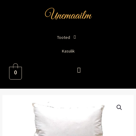
Skip
to
content
Tooted
Kasulik
0