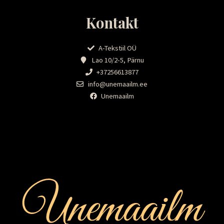
Kontakt
A-Tekstiil OÜ
Lao 10/2-5, Pärnu
+37256613877
info@unemaailm.ee
Unemaailm